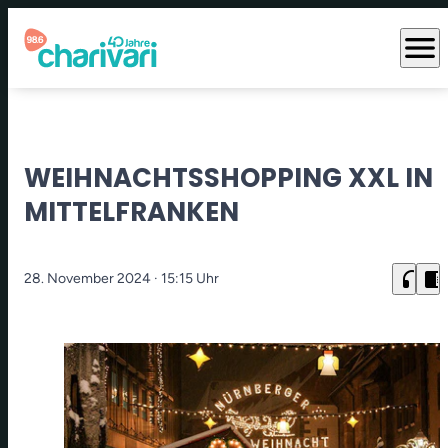
menu
WEIHNACHTSSHOPPING XXL IN
MITTELFRANKEN
headphones
chrome_reader_mode
28. November 2024
· 15:15 Uhr