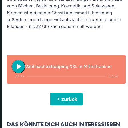
auch Bücher , Bekleidung, Kosmetik, und Spielwaren.
Morgen ist neben der Christkindlesmarkt-Eröffnung
außerdem noch Lange Einkaufsnacht in Nürnberg und in
Erlangen - bis 22 Uhr kann gebummelt werden.
play_arrow
Weihnachtsshopping XXL in Mittelfranken
00:00
00:39
chevron_left
zurück
DAS KÖNNTE DICH AUCH INTERESSIEREN