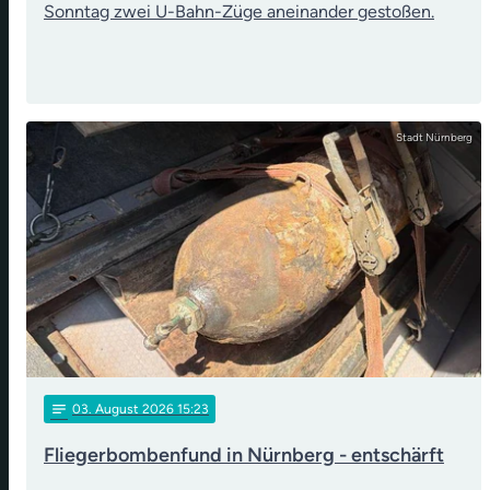
Sonntag zwei U-Bahn-Züge aneinander gestoßen.
Stadt Nürnberg
notes
03
. August 2026 15:23
Fliegerbombenfund in Nürnberg - entschärft