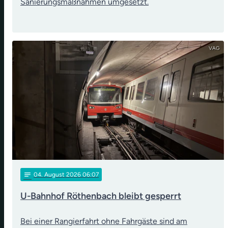
Sanierungsmaßnahmen umgesetzt.
VAG
notes
04
. August 2026 06:07
U-Bahnhof Röthenbach bleibt gesperrt
Bei einer Rangierfahrt ohne Fahrgäste sind am