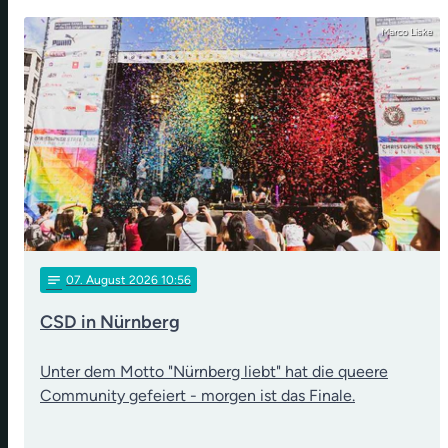
Marco Liske
notes
07
. August 2026 10:56
CSD in Nürnberg
Unter dem Motto "Nürnberg liebt" hat die queere
Community gefeiert - morgen ist das Finale.