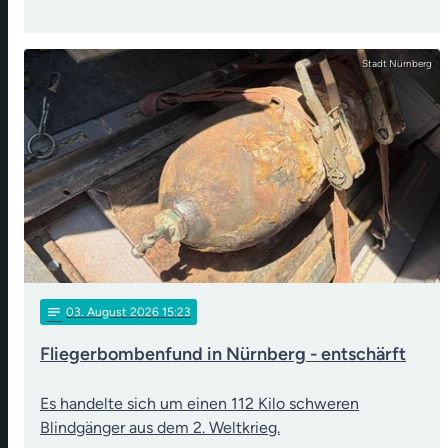
Stadt Nürnberg
notes
03
. August 2026 15:23
Fliegerbombenfund in Nürnberg - entschärft
Es handelte sich um einen 112 Kilo schweren
Blindgänger aus dem 2. Weltkrieg.