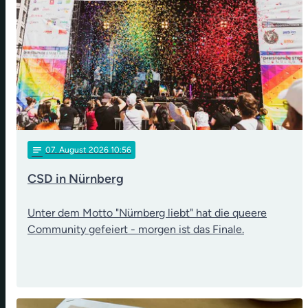
notes
07
. August 2026 10:56
CSD in Nürnberg
Unter dem Motto "Nürnberg liebt" hat die queere
Community gefeiert - morgen ist das Finale.