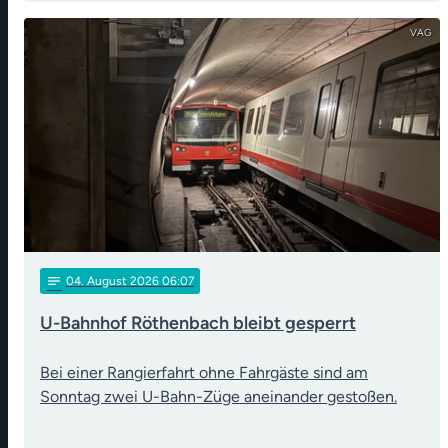
VAG
notes
04
. August 2026 06:07
U-Bahnhof Röthenbach bleibt gesperrt
Bei einer Rangierfahrt ohne Fahrgäste sind am
Sonntag zwei U-Bahn-Züge aneinander gestoßen.