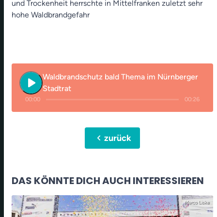
und Trockenheit herrschte in Mittelfranken zuletzt sehr
hohe Waldbrandgefahr
Waldbrandschutz bald Thema im Nürnberger
play_arrow
Stadtrat
00:00
00:26
chevron_left
zurück
DAS KÖNNTE DICH AUCH INTERESSIEREN
Marco Liske