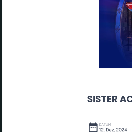
SISTER A
date_range
DATUM
12. Dez. 2024
–