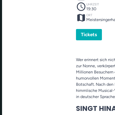
schedule
UHRZEIT
19:30
map
ORT
Meistersingerh
Tickets
Wer erinnert sich ni
zur Nonne, verkörpert
Millionen Besuchern 
humorvollen Momente
Botschaft. Nach den 
himmlische Musical-V
in deutscher Sprache
SINGT HIN