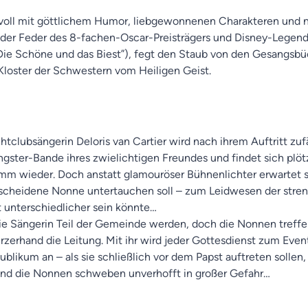
voll mit göttlichem Humor, liebgewonnenen Charakteren und 
r Feder des 8-fachen-Oscar-Preisträgers und Disney-Legende
“Die Schöne und das Biest”), fegt den Staub von den Gesangsbü
 Kloster der Schwestern vom Heiligen Geist.
tclubsängerin Deloris van Cartier wird nach ihrem Auftritt zuf
gster-Bande ihres zwielichtigen Freundes und findet sich plöt
 wieder. Doch anstatt glamouröser Bühnenlichter erwartet si
bescheidene Nonne untertauchen soll – zum Leidwesen der stre
t unterschiedlicher sein könnte…
die Sängerin Teil der Gemeinde werden, doch die Nonnen treff
rzerhand die Leitung. Mit ihr wird jeder Gottesdienst zum Eve
blikum an – als sie schließlich vor dem Papst auftreten solle
 und die Nonnen schweben unverhofft in großer Gefahr…