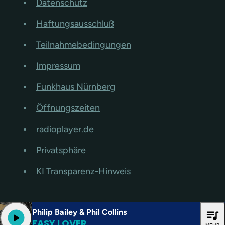
Datenschutz
Haftungsausschluß
Teilnahmebedingungen
Impressum
Funkhaus Nürnberg
Öffnungszeiten
radioplayer.de
Privatsphäre
KI Transparenz-Hinweis
Philip Bailey & Phil Collins
queue_music
play_arrow
EASY LOVER