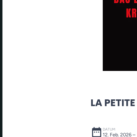
LA PETIT
date_range
DATUM
12. Feb. 2026
–