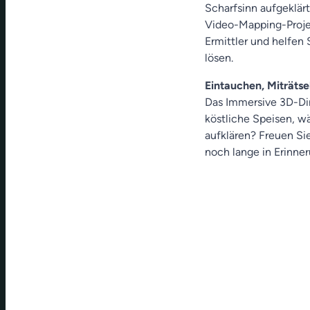
Scharfsinn aufgeklär
Video-Mapping-Projek
Ermittler und helfen 
lösen.
Eintauchen, Miträts
Das Immersive 3D-Din
köstliche Speisen, wä
aufklären? Freuen Si
noch lange in Erinner