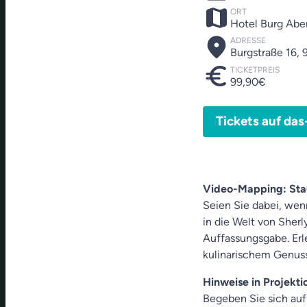
map
ORT
Hotel Burg Abe
place
ADRESSE
Burgstraße 16,
euro
TICKETPREIS
99,90€
Tickets auf das
Video-Mapping: Sta
Seien Sie dabei, wen
in die Welt von Sherl
Auffassungsgabe. Erle
kulinarischem Genuss
Hinweise in Projekti
Begeben Sie sich auf 