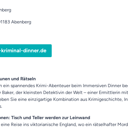
nberg
 91183 Abenberg
-kriminal-dinner.de
unen und Rätseln
n ein spannendes Krimi-Abenteuer beim Immersiven Dinner beg
y Baker, der kleinsten Detektivin der Welt – einer Ermittlerin m
ben Sie eine einzigartige Kombination aus Krimigeschichte, Int
.
onen: Tisch und Teller werden zur Leinwand
eine Reise ins viktorianische England, wo ein rätselhafter Mord