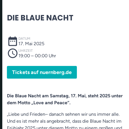
DIE BLAUE NACHT
date_range
DATUM
17. Mai 2025
schedule
UHRZEIT
19:00
– 00:00 Uhr
Tickets auf nuernberg.de
Die Blaue Nacht am Samstag, 17. Mai, steht 2025 unter
dem Motto „Love and Peace“.
„Liebe und Frieden– danach sehnen wir uns immer alle.
Und es ist mehr als angebracht, dass die Blaue Nacht im
Frühjahr 2025 unter diesem Motto zu einem großen und