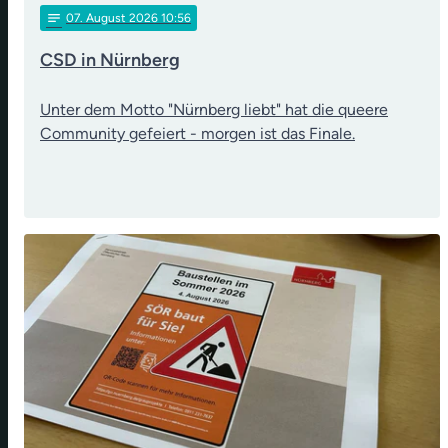
notes
07
. August 2026 10:56
CSD in Nürnberg
Unter dem Motto "Nürnberg liebt" hat die queere
Community gefeiert - morgen ist das Finale.