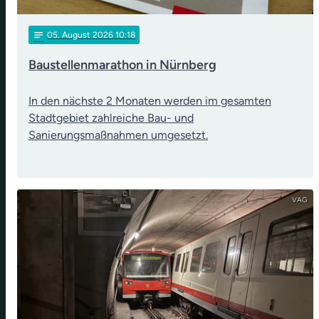
notes
05
. August 2026 10:18
Baustellenmarathon in Nürnberg
In den nächste 2 Monaten werden im gesamten
Stadtgebiet zahlreiche Bau- und
Sanierungsmaßnahmen umgesetzt.
VAG