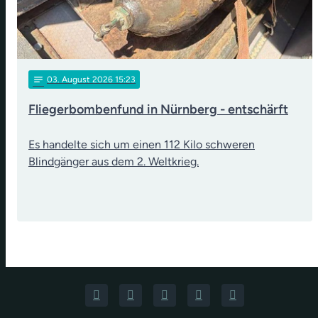
notes
03
. August 2026 15:23
Fliegerbombenfund in Nürnberg - entschärft
Es handelte sich um einen 112 Kilo schweren
Blindgänger aus dem 2. Weltkrieg.