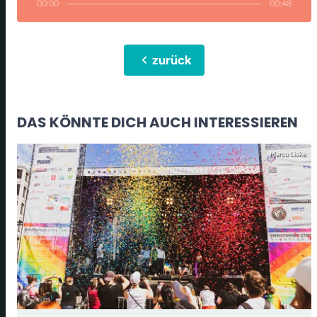
00:00
00:48
chevron_left
zurück
DAS KÖNNTE DICH AUCH INTERESSIEREN
Marco Liske