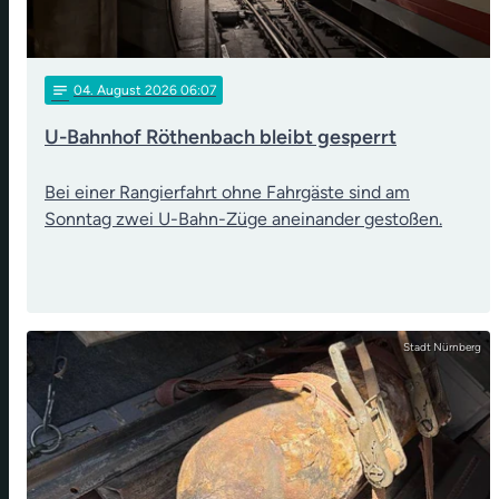
notes
04
. August 2026 06:07
U-Bahnhof Röthenbach bleibt gesperrt
Bei einer Rangierfahrt ohne Fahrgäste sind am
Sonntag zwei U-Bahn-Züge aneinander gestoßen.
Stadt Nürnberg