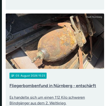
Stadt Nürnberg
notes
03
. August 2026 15:23
Fliegerbombenfund in Nürnberg - entschärft
Es handelte sich um einen 112 Kilo schweren
Blindgänger aus dem 2. Weltkrieg.