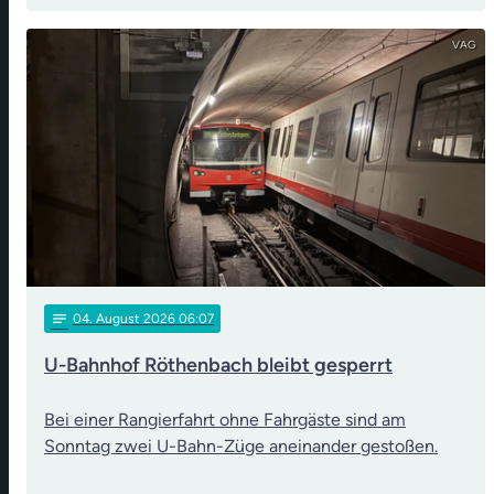
VAG
notes
04
. August 2026 06:07
U-Bahnhof Röthenbach bleibt gesperrt
Bei einer Rangierfahrt ohne Fahrgäste sind am
Sonntag zwei U-Bahn-Züge aneinander gestoßen.