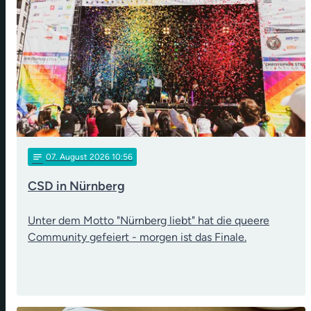
notes
07
. August 2026 10:56
CSD in Nürnberg
Unter dem Motto "Nürnberg liebt" hat die queere
Community gefeiert - morgen ist das Finale.