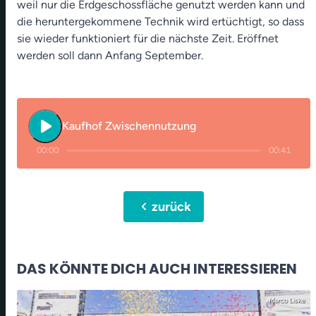
weil nur die Erdgeschossfläche genutzt werden kann und
die heruntergekommene Technik wird ertüchtigt, so dass
sie wieder funktioniert für die nächste Zeit. Eröffnet
werden soll dann Anfang September.
play_arrow
Kaufhof Zwischennutzung
00:00
00:41
chevron_left
zurück
DAS KÖNNTE DICH AUCH INTERESSIEREN
Marco Liske