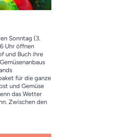
en Sonntag (3.
16 Uhr öffnen
of und Buch ihre
en Gemüsenanbaus
bands
paket für die ganze
 Obst und Gemüse
 wenn das Wetter
nn. Z
wischen den