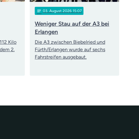
notes
03
. August 2026 15:07
Weniger Stau auf der A3 bei
Erlangen
112 Kilo
Die A3 zwischen Biebelried und
 dem 2.
Fürth/Erlangen wurde auf sechs
Fahrstreifen ausgebaut.