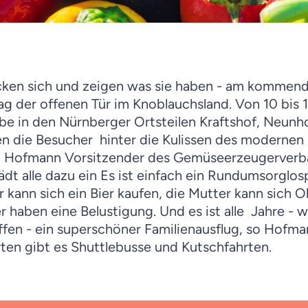
ken sich und zeigen was sie haben - am kommend
Tag der offenen Tür im Knoblauchsland. Von 10 bis 
ebe in den Nürnberger Ortsteilen Kraftshof, Neunh
en die Besucher hinter die Kulissen des modern
ian Hofmann Vorsitzender des Gemüseerzeugerver
ädt alle dazu ein Es ist einfach ein Rundumsorglos
er kann sich ein Bier kaufen, die Mutter kann sich
er haben eine Belustigung. Und es ist alle Jahre -
ffen - ein superschöner Familienausflug, so Hofma
ten gibt es Shuttlebusse und Kutschfahrten.