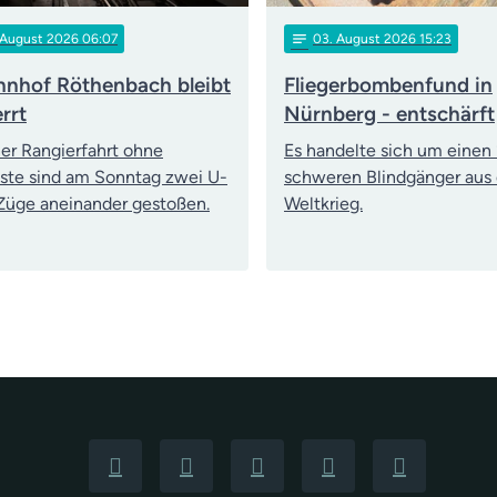
notes
 August 2026 06:07
03
. August 2026 15:23
nhof Röthenbach bleibt
Fliegerbombenfund in
rrt
Nürnberg - entschärft
ner Rangierfahrt ohne
Es handelte sich um einen 
ste sind am Sonntag zwei U-
schweren Blindgänger aus
üge aneinander gestoßen.
Weltkrieg.