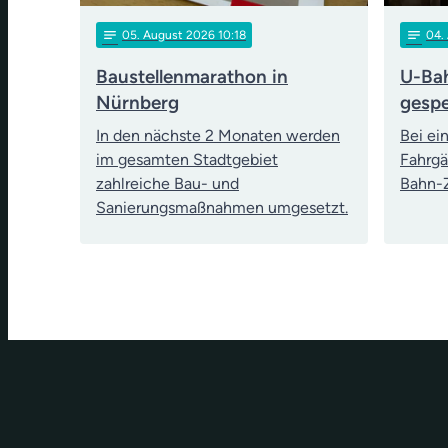
notes
notes
05
. August 2026 10:18
04
.
Baustellenmarathon in
U-Bah
Nürnberg
gespe
In den nächste 2 Monaten werden
Bei ei
im gesamten Stadtgebiet
Fahrgä
zahlreiche Bau- und
Bahn-Z
Sanierungsmaßnahmen umgesetzt.