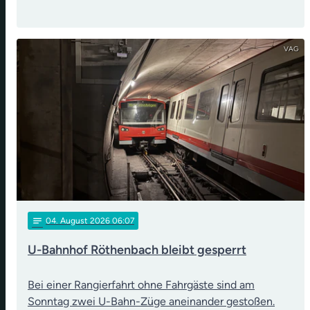
VAG
notes
04
. August 2026 06:07
U-Bahnhof Röthenbach bleibt gesperrt
Bei einer Rangierfahrt ohne Fahrgäste sind am
Sonntag zwei U-Bahn-Züge aneinander gestoßen.