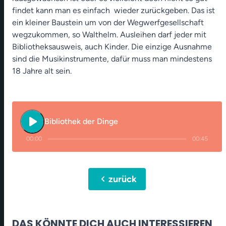
findet kann man es einfach wieder zurückgeben. Das ist
ein kleiner Baustein um von der Wegwerfgesellschaft
wegzukommen, so Walthelm. Ausleihen darf jeder mit
Bibliotheksausweis, auch Kinder. Die einzige Ausnahme
sind die Musikinstrumente, dafür muss man mindestens
18 Jahre alt sein.
play_arrow
Bibliothek der Dinge
00:00
00:45
chevron_left
zurück
DAS KÖNNTE DICH AUCH INTERESSIEREN