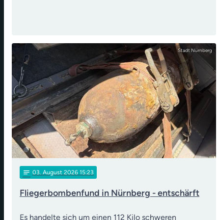
Stadt Nürnberg
notes
03
. August 2026 15:23
Fliegerbombenfund in Nürnberg - entschärft
Es handelte sich um einen 112 Kilo schweren