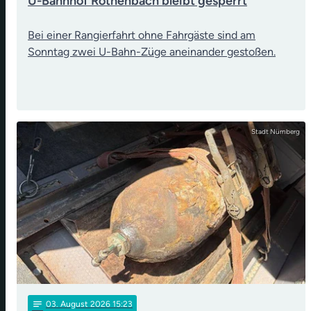
U-Bahnhof Röthenbach bleibt gesperrt
Bei einer Rangierfahrt ohne Fahrgäste sind am
Sonntag zwei U-Bahn-Züge aneinander gestoßen.
Stadt Nürnberg
notes
03
. August 2026 15:23