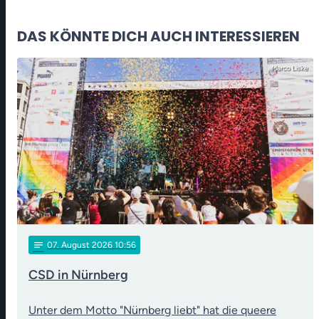
DAS KÖNNTE DICH AUCH INTERESSIEREN
Marco Liske
notes
07
. August 2026 10:56
CSD in Nürnberg
Unter dem Motto "Nürnberg liebt" hat die queere