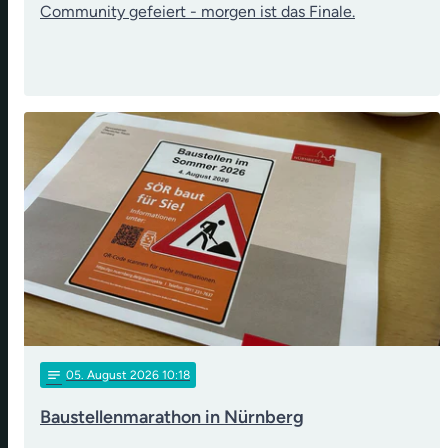
Community gefeiert - morgen ist das Finale.
notes
05
. August 2026 10:18
Baustellenmarathon in Nürnberg