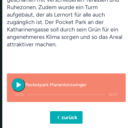
Ruhezonen. Zudem wurde ein Turm
aufgebaut, der als Lernort für alle auch
zugänglich ist. Der Pocket Park an der
Katharinengasse soll durch sein Grün für ein
angenehmeres Klima sorgen und so das Areal
attraktiver machen.
play_arrow
Pocketpark Marientorzwinger
00:00
00:37
chevron_left
zurück