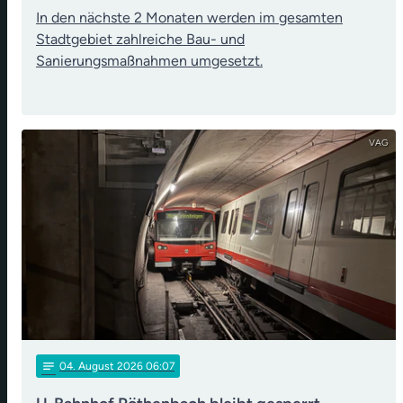
In den nächste 2 Monaten werden im gesamten
Stadtgebiet zahlreiche Bau- und
Sanierungsmaßnahmen umgesetzt.
VAG
notes
04
. August 2026 06:07