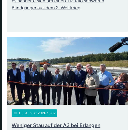
Es handelte sich um einen 112 Kilo schweren
Blindgänger aus dem 2. Weltkrieg.
notes
03
. August 2026 15:07
Weniger Stau auf der A3 bei Erlangen