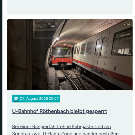
VAG
notes
04
. August 2026 06:07
U-Bahnhof Röthenbach bleibt gesperrt
Bei einer Rangierfahrt ohne Fahrgäste sind am
Sonntag zwei U-Bahn-Züge aneinander gestoßen.