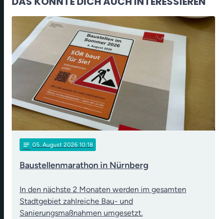
DAS KÖNNTE DICH AUCH INTERESSIEREN
notes
05
. August 2026 10:18
Baustellenmarathon in Nürnberg
In den nächste 2 Monaten werden im gesamten
Stadtgebiet zahlreiche Bau- und
Sanierungsmaßnahmen umgesetzt.