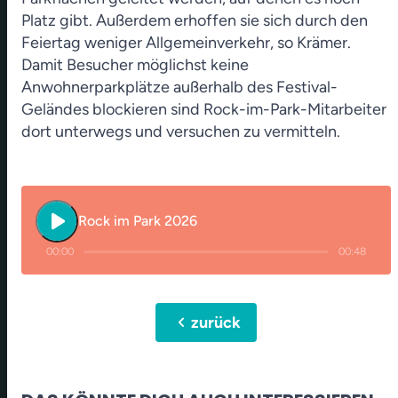
Platz gibt. Außerdem erhoffen sie sich durch den
Feiertag weniger Allgemeinverkehr, so Krämer.
Damit Besucher möglichst keine
Anwohnerparkplätze außerhalb des Festival-
Geländes blockieren sind Rock-im-Park-Mitarbeiter
dort unterwegs und versuchen zu vermitteln.
play_arrow
Rock im Park 2026
00:00
00:48
chevron_left
zurück