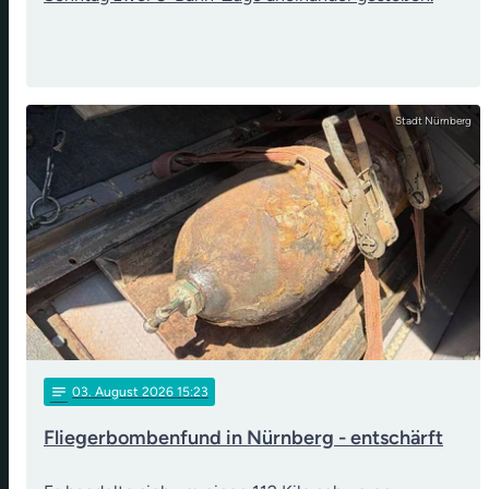
Stadt Nürnberg
notes
03
. August 2026 15:23
Fliegerbombenfund in Nürnberg - entschärft