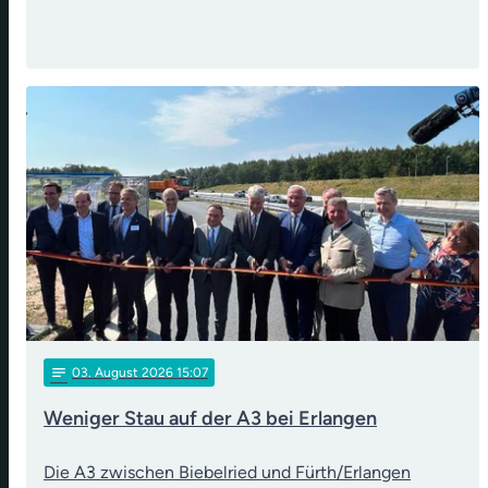
notes
03
. August 2026 15:07
Weniger Stau auf der A3 bei Erlangen
Die A3 zwischen Biebelried und Fürth/Erlangen