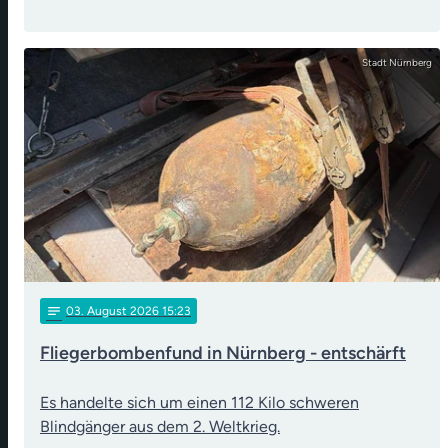
Stadt Nürnberg
notes
03
. August 2026 15:23
Fliegerbombenfund in Nürnberg - entschärft
Es handelte sich um einen 112 Kilo schweren
Blindgänger aus dem 2. Weltkrieg.