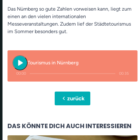
Das Nürnberg so gute Zahlen vorweisen kann, liegt zum
einen an den vielen internationalen
Messeveranstaltungen. Zudem lief der Städtetourismus
im Sommer besonders gut.
play_arrow
Tourismus in Nürnberg
00:00
00:35
chevron_left
zurück
DAS KÖNNTE DICH AUCH INTERESSIEREN