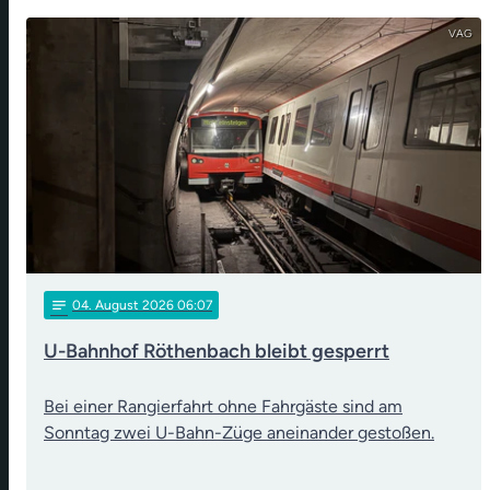
VAG
notes
04
. August 2026 06:07
U-Bahnhof Röthenbach bleibt gesperrt
Bei einer Rangierfahrt ohne Fahrgäste sind am
Sonntag zwei U-Bahn-Züge aneinander gestoßen.