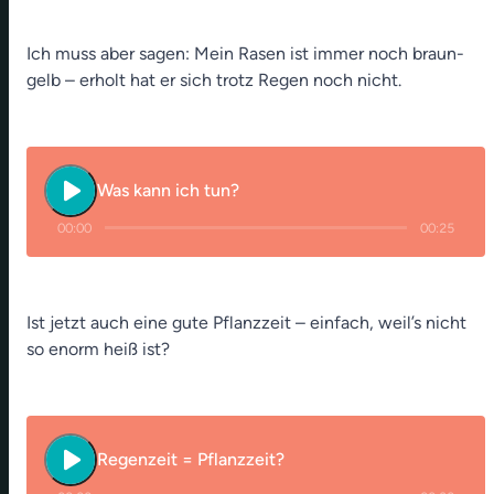
Ich muss aber sagen: Mein Rasen ist immer noch braun-
gelb – erholt hat er sich trotz Regen noch nicht.
play_arrow
Was kann ich tun?
00:00
00:25
Ist jetzt auch eine gute Pflanzzeit – einfach, weil’s nicht
so enorm heiß ist?
play_arrow
Regenzeit = Pflanzzeit?