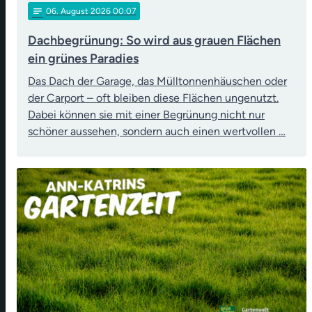
notes
06
. August 2026 00:07
Dachbegrünung: So wird aus grauen Flächen
ein grünes Paradies
Das Dach der Garage, das Mülltonnenhäuschen oder
der Carport – oft bleiben diese Flächen ungenutzt.
Dabei können sie mit einer Begrünung nicht nur
schöner aussehen, sondern auch einen wertvollen …