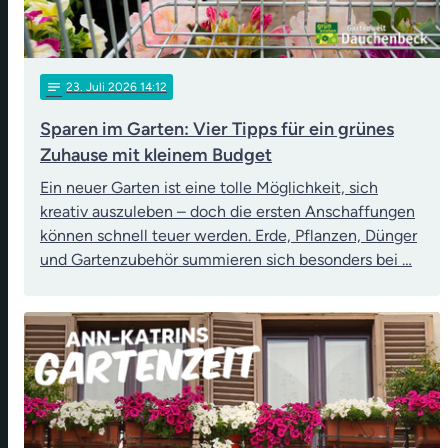
notes
23
. Juli 2026 14:12
Sparen im Garten: Vier Tipps für ein grünes
Zuhause mit kleinem Budget
Ein neuer Garten ist eine tolle Möglichkeit, sich
kreativ auszuleben – doch die ersten Anschaffungen
können schnell teuer werden. Erde, Pflanzen, Dünger
und Gartenzubehör summieren sich besonders bei …