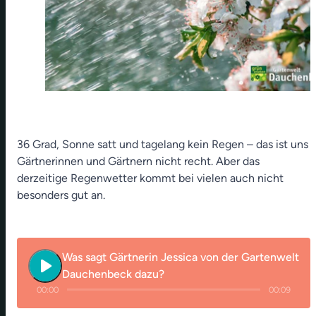
36 Grad, Sonne satt und tagelang kein Regen – das ist uns
Gärtnerinnen und Gärtnern nicht recht. Aber das
derzeitige Regenwetter kommt bei vielen auch nicht
besonders gut an.
Was sagt Gärtnerin Jessica von der Gartenwelt
play_arrow
Dauchenbeck dazu?
00:00
00:09