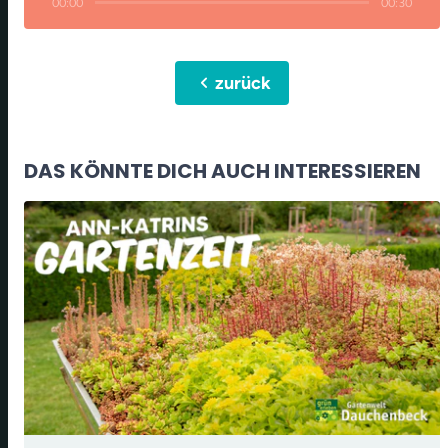
00:00
00:30
chevron_left
zurück
DAS KÖNNTE DICH AUCH INTERESSIEREN