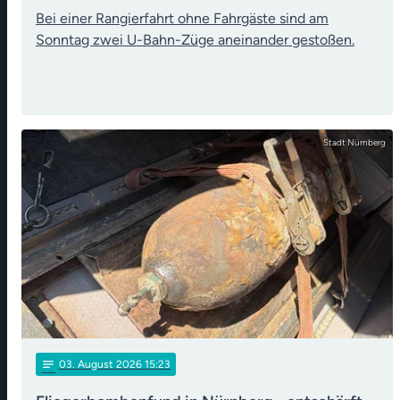
Bei einer Rangierfahrt ohne Fahrgäste sind am
Sonntag zwei U-Bahn-Züge aneinander gestoßen.
Stadt Nürnberg
notes
03
. August 2026 15:23