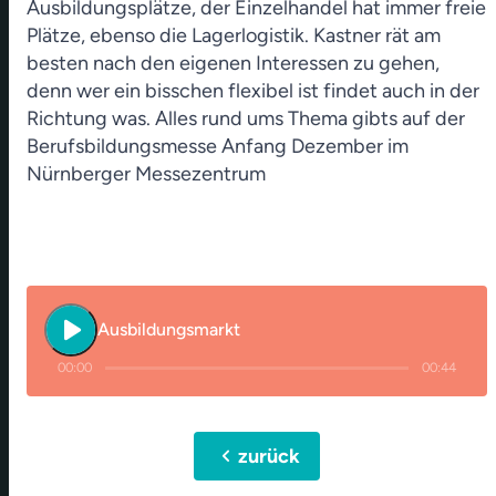
Ausbildungsplätze, der Einzelhandel hat immer freie
Plätze, ebenso die Lagerlogistik. Kastner rät am
besten nach den eigenen Interessen zu gehen,
denn wer ein bisschen flexibel ist findet auch in der
Richtung was. Alles rund ums Thema gibts auf der
Berufsbildungsmesse Anfang Dezember im
Nürnberger Messezentrum
play_arrow
Ausbildungsmarkt
00:00
00:44
chevron_left
zurück