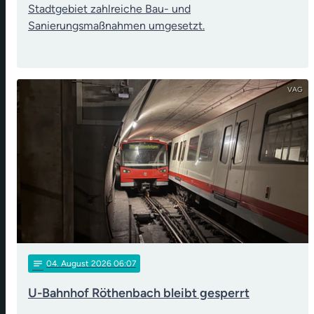
Stadtgebiet zahlreiche Bau- und
Sanierungsmaßnahmen umgesetzt.
VAG
notes
04
. August 2026 06:07
U-Bahnhof Röthenbach bleibt gesperrt