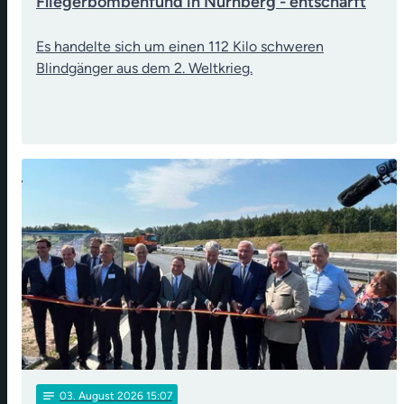
Fliegerbombenfund in Nürnberg - entschärft
Es handelte sich um einen 112 Kilo schweren
Blindgänger aus dem 2. Weltkrieg.
notes
03
. August 2026 15:07