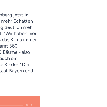
nberg jetzt in
t mehr Schatten
ig deutlich mehr
: "Wir haben hier
ss das Klima immer
samt 360
0 Bäume - also
auch ein
ne Kinder."
Die
taat Bayern und
00:39