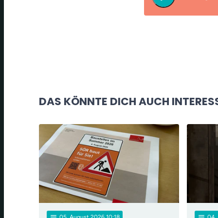
DAS KÖNNTE DICH AUCH INTERES
notes
notes
05
. August 2026 10:18
04
.