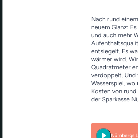
Nach rund einem 
neuem Glanz: Es 
und auch mehr Wa
Aufenthaltsquali
entsiegelt. Es w
wärmer wird. Wi
Quadratmeter ent
verdoppelt. Und 
Wasserspiel, wo 
Kosten von rund 
der Sparkasse 
play_arrow
Nürnbergs L