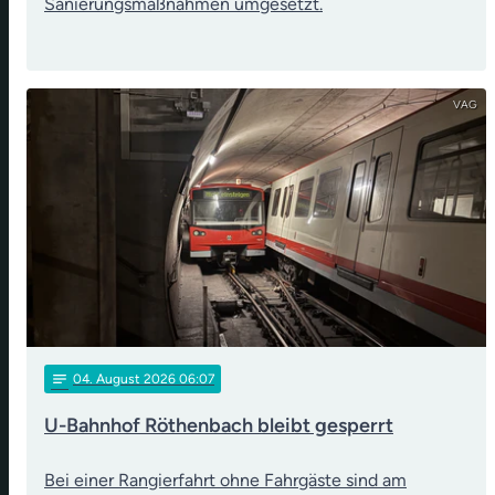
Sanierungsmaßnahmen umgesetzt.
VAG
notes
04
. August 2026 06:07
U-Bahnhof Röthenbach bleibt gesperrt
Bei einer Rangierfahrt ohne Fahrgäste sind am