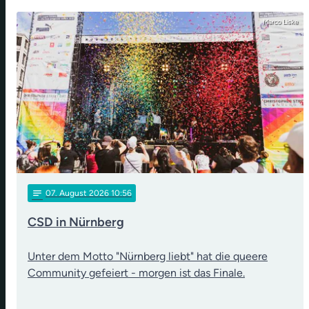
Marco Liske
notes
07
. August 2026 10:56
CSD in Nürnberg
Unter dem Motto "Nürnberg liebt" hat die queere
Community gefeiert - morgen ist das Finale.