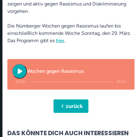
zeigen und aktiv gegen Rassismus und Diskriminierung
vorgehen.
Die Nürnberger Wochen gegen Rassismus laufen bis
einschließlich kommende Woche Sonntag, den 29. März.
Das Programm gibt es
hier
.
play_arrow
Wochen gegen Rassismus
00:00
00:43
chevron_left
zurück
DAS KÖNNTE DICH AUCH INTERESSIEREN