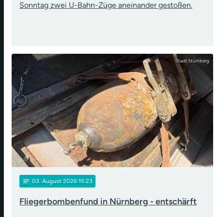
Sonntag zwei U-Bahn-Züge aneinander gestoßen.
Stadt Nürnberg
notes
03
. August 2026 15:23
Fliegerbombenfund in Nürnberg - entschärft