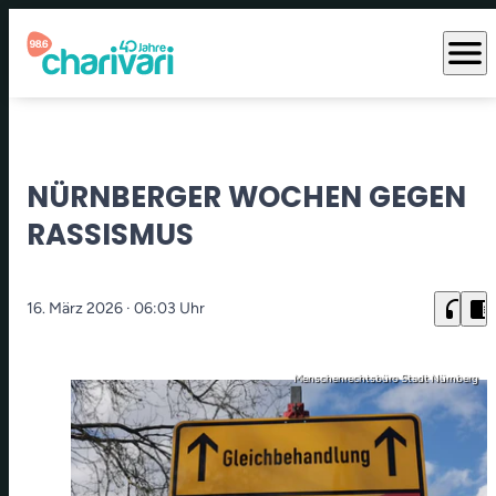
menu
NÜRNBERGER WOCHEN GEGEN
RASSISMUS
headphones
chrome_reader_mode
16. März 2026
· 06:03 Uhr
Menschenrechtsbüro Stadt Nürnberg