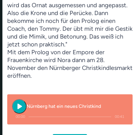
wird das Ornat ausgemessen und angepasst.
Also die Krone und die Perücke. Dann
bekomme ich noch für den Prolog einen
Coach, den Tommy. Der übt mit mir die Gestik
und die Mimik, und Betonung. Das weiß ich
jetzt schon praktisch."
Mit dem Prolog von der Empore der
Frauenkirche wird Nora dann am 28.
November den Nürnberger Christkindlesmarkt
eröffnen.
play_arrow
Nürnberg hat ein neues Christkind
00:00
00:41