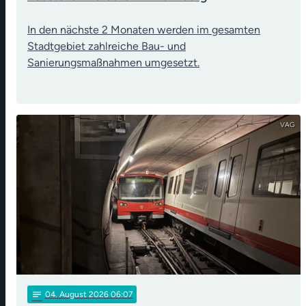
In den nächste 2 Monaten werden im gesamten
Stadtgebiet zahlreiche Bau- und
Sanierungsmaßnahmen umgesetzt.
VAG
notes
04
. August 2026 06:07