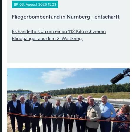
notes
03
. August 2026 15:23
Fliegerbombenfund in Nürnberg - entschärft
Es handelte sich um einen 112 Kilo schweren
Blindgänger aus dem 2. Weltkrieg.