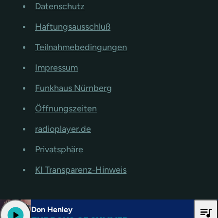
Datenschutz
Haftungsausschluß
Teilnahmebedingungen
Impressum
Funkhaus Nürnberg
Öffnungszeiten
radioplayer.de
Privatsphäre
KI Transparenz-Hinweis
Don Henley
queue_music
play_arrow