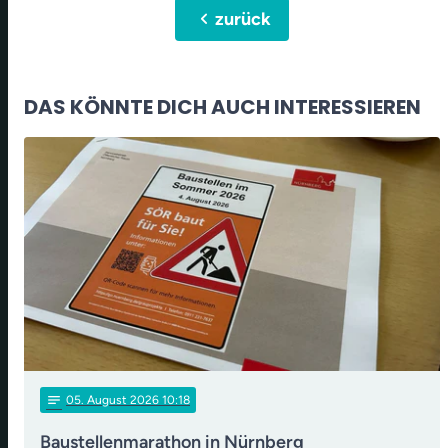
chevron_left
zurück
DAS KÖNNTE DICH AUCH INTERESSIEREN
notes
05
. August 2026 10:18
Baustellenmarathon in Nürnberg