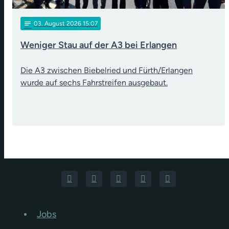
notes
03
. August 2026 15:07
Weniger Stau auf der A3 bei Erlangen
Die A3 zwischen Biebelried und Fürth/Erlangen
wurde auf sechs Fahrstreifen ausgebaut.
Jobs