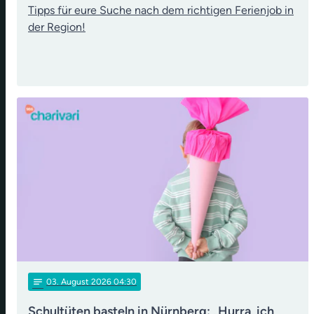
Tipps für eure Suche nach dem richtigen Ferienjob in
der Region!
notes
03
. August 2026 04:30
Schultüten basteln in Nürnberg: „Hurra, ich