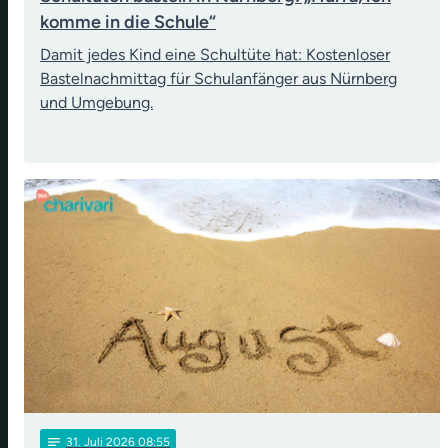
komme in die Schule“
Damit jedes Kind eine Schultüte hat: Kostenloser
Bastelnachmittag für Schulanfänger aus Nürnberg
und Umgebung.
notes
31
. Juli 2026 08:55