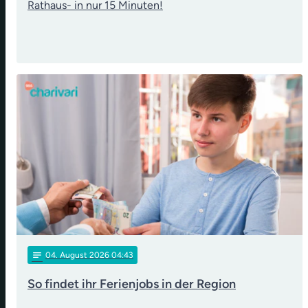
Rathaus- in nur 15 Minuten!
notes
04
. August 2026 04:43
So findet ihr Ferienjobs in der Region