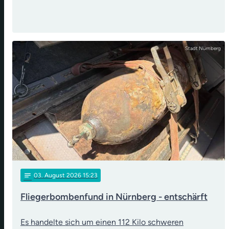
Stadt Nürnberg
notes
03
. August 2026 15:23
Fliegerbombenfund in Nürnberg - entschärft
Es handelte sich um einen 112 Kilo schweren