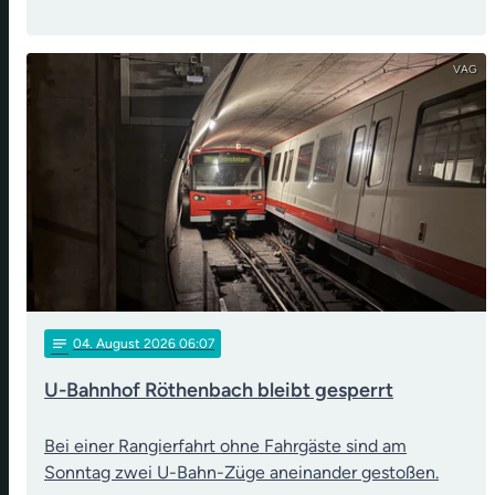
VAG
notes
04
. August 2026 06:07
U-Bahnhof Röthenbach bleibt gesperrt
Bei einer Rangierfahrt ohne Fahrgäste sind am
Sonntag zwei U-Bahn-Züge aneinander gestoßen.