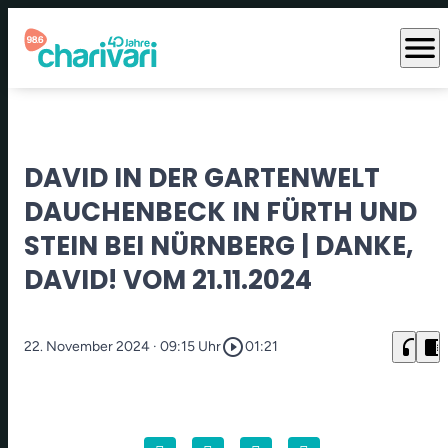
menu
DAVID IN DER GARTENWELT
DAUCHENBECK IN FÜRTH UND
STEIN BEI NÜRNBERG | DANKE,
DAVID! VOM 21.11.2024
play_circle_outline
headphones
chrome_reader_mode
22. November 2024
· 09:15 Uhr
01:21