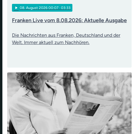
play_arrow
08
. August 2026 00:07
· 03:33
Franken Live vom 8.08.2026: Aktuelle Ausgabe
Die Nachrichten aus Franken, Deutschland und der
Welt. Immer aktuell zum Nachhören.