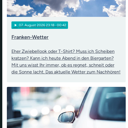
play_arrow
07
. August 2026 23:18
· 00:42
Franken-Wetter
Eher Zwiebellook oder T-Shirt? Muss ich Scheiben
kratzen? Kann ich heute Abend in den Biergarten?
Mit uns wisst Ihr immer, ob es regnet, schneit oder
die Sonne lacht. Das aktuelle Wetter zum Nachhören!