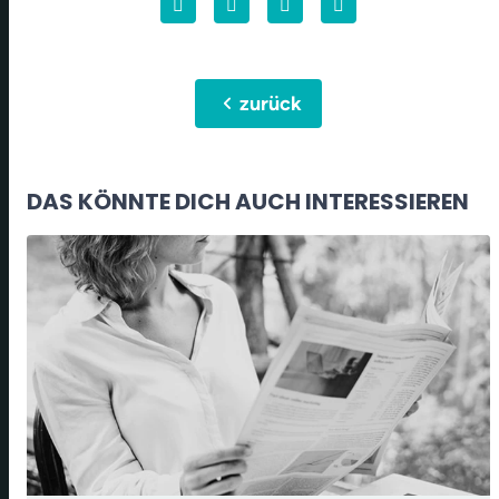
chevron_left
zurück
DAS KÖNNTE DICH AUCH INTERESSIEREN