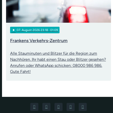
play_arrow
07
. August 2026 23:18
· 01:09
Frankens Verkehrs-Zentrum
Alle Stauminuten und Blitzer für die Region zum
Nachhören. Ihr habt einen Stau oder Blitzer gesehen?
Anrufen oder WhatsApp schicken: 08000 986 986.
Gute Fahrt!