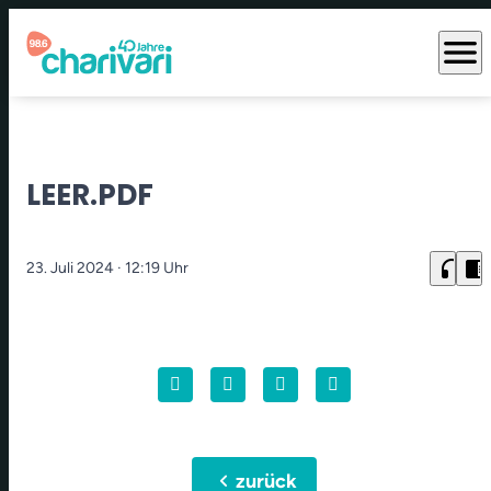
menu
LEER.PDF
headphones
chrome_reader_mode
23. Juli 2024
· 12:19 Uhr
chevron_left
zurück