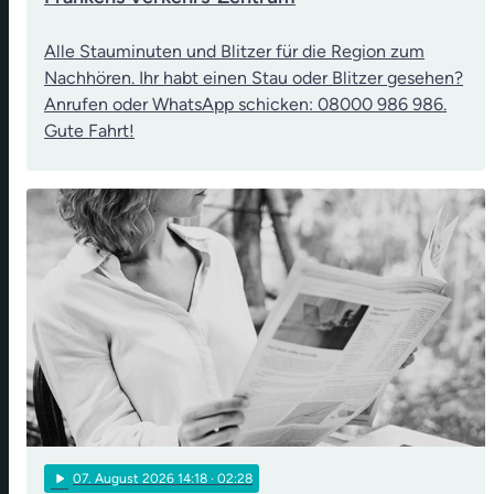
Alle Stauminuten und Blitzer für die Region zum
Nachhören. Ihr habt einen Stau oder Blitzer gesehen?
Anrufen oder WhatsApp schicken: 08000 986 986.
Gute Fahrt!
play_arrow
07
. August 2026 14:18
· 02:28