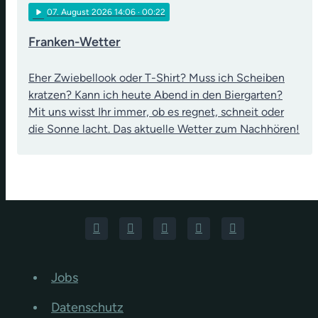
play_arrow
07
. August 2026 14:06
· 00:22
Franken-Wetter
Eher Zwiebellook oder T-Shirt? Muss ich Scheiben
kratzen? Kann ich heute Abend in den Biergarten?
Mit uns wisst Ihr immer, ob es regnet, schneit oder
die Sonne lacht. Das aktuelle Wetter zum Nachhören!
Jobs
Datenschutz