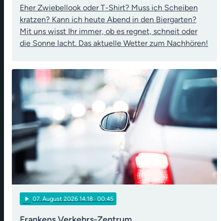
Eher Zwiebellook oder T-Shirt? Muss ich Scheiben
kratzen? Kann ich heute Abend in den Biergarten?
Mit uns wisst Ihr immer, ob es regnet, schneit oder
die Sonne lacht. Das aktuelle Wetter zum Nachhören!
play_arrow
07
. August 2026 14:18
· 00:45
Frankens Verkehrs-Zentrum