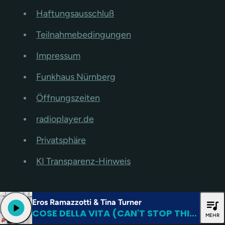
Haftungsausschluß
Teilnahmebedingungen
Impressum
Funkhaus Nürnberg
Öffnungszeiten
radioplayer.de
Privatsphäre
KI Transparenz-Hinweis
Eros Ramazzotti & Tina Turner
queue_music
play_arrow
COSE DELLA VITA (CAN'T STOP THINKING OF YOU)