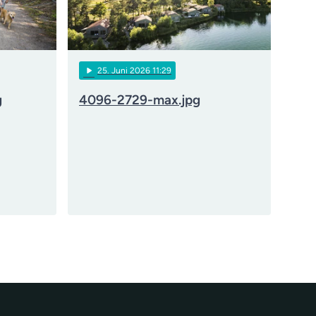
play_arrow
25
. Juni 2026 11:29
g
4096-2729-max.jpg