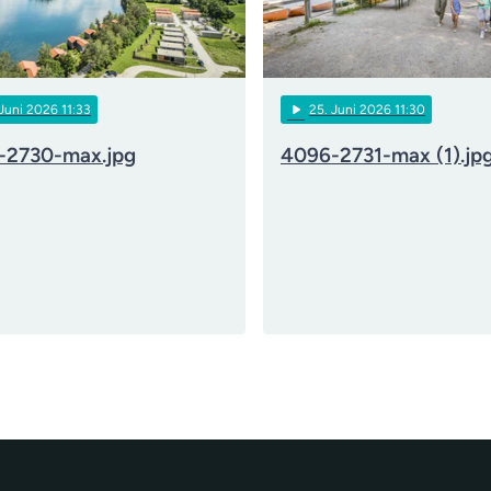
play_arrow
 Juni 2026 11:33
25
. Juni 2026 11:30
-2730-max.jpg
4096-2731-max (1).jp