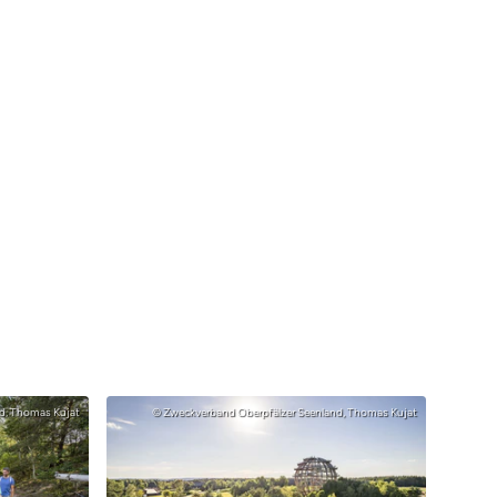
d, Thomas Kujat
© Zweckverband Oberpfälzer Seenland, Thomas Kujat