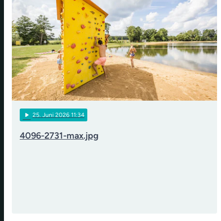
play_arrow
25
. Juni 2026 11:34
4096-2731-max.jpg