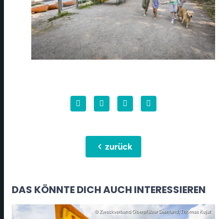
chevron_left
zurück
DAS KÖNNTE DICH AUCH INTERESSIEREN
© Zweckverband Oberpfälzer Seenland, Thomas Kujat