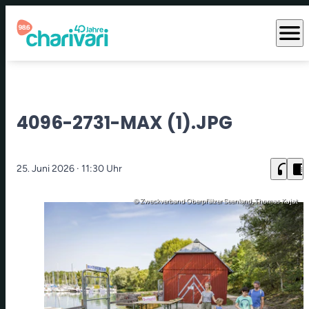
menu
4096-2731-MAX (1).JPG
headphones
chrome_reader_mode
25. Juni 2026
· 11:30 Uhr
© Zweckverband Oberpfälzer Seenland, Thomas Kujat