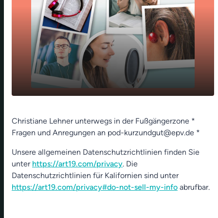
play_arrow
Zum Haare ausreißen
Christiane Lehner unterwegs in der Fußgängerzone *
Fragen und Anregungen an pod-kurzundgut@epv.de *
00:00
01:25
Unsere allgemeinen Datenschutzrichtlinien finden Sie
unter
https://art19.com/privacy
. Die
Datenschutzrichtlinien für Kalifornien sind unter
https://art19.com/privacy#do-not-sell-my-info
abrufbar.