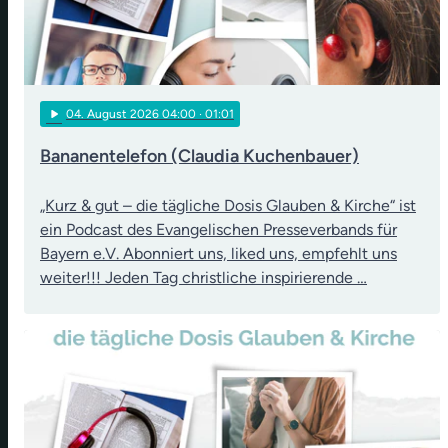
play_arrow
04
. August 2026 04:00
· 01:01
Bananentelefon (Claudia Kuchenbauer)
„Kurz & gut – die tägliche Dosis Glauben & Kirche“ ist
ein Podcast des Evangelischen Presseverbands für
Bayern e.V. Abonniert uns, liked uns, empfehlt uns
weiter!!! Jeden Tag christliche inspirierende …