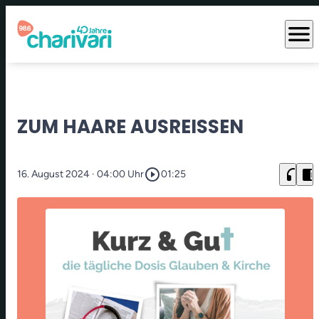
menu
ZUM HAARE AUSREISSEN
play_circle_outline
headphones
chrome_reader_mode
16. August 2024
· 04:00 Uhr
01:25