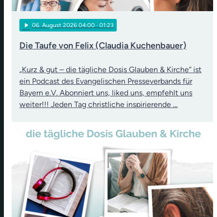
play_arrow
06
. August 2026 04:00
· 01:23
Die Taufe von Felix (Claudia Kuchenbauer)
„Kurz & gut – die tägliche Dosis Glauben & Kirche“ ist
ein Podcast des Evangelischen Presseverbands für
Bayern e.V. Abonniert uns, liked uns, empfehlt uns
weiter!!! Jeden Tag christliche inspirierende …