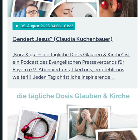
play_arrow
05
. August 2026 04:00
· 01:23
Gendert Jesus? (Claudia Kuchenbauer)
„Kurz & gut – die tägliche Dosis Glauben & Kirche“ ist
ein Podcast des Evangelischen Presseverbands für
Bayern e.V. Abonniert uns, liked uns, empfehlt uns
weiter!!! Jeden Tag christliche inspirierende …