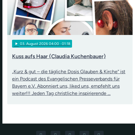
play_arrow
03
. August 2026 04:00
· 01:18
Kuss aufs Haar (Claudia Kuchenbauer)
„Kurz & gut – die tägliche Dosis Glauben & Kirche“ ist
ein Podcast des Evangelischen Presseverbands für
Bayern e.V. Abonniert uns, liked uns, empfehlt uns
weiter!!! Jeden Tag christliche inspirierende …