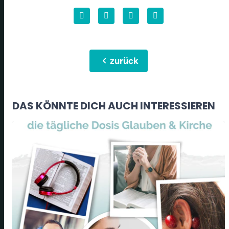
chevron_left
zurück
DAS KÖNNTE DICH AUCH INTERESSIEREN