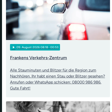
play_arrow
09
. August 2026 08:18
· 00:53
Frankens Verkehrs-Zentrum
Alle Stauminuten und Blitzer für die Region zum
Nachhören. Ihr habt einen Stau oder Blitzer gesehen?
Anrufen oder WhatsApp schicken: 08000 986 986.
Gute Fahrt!