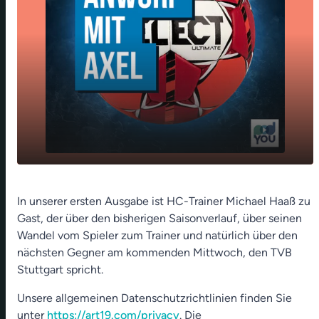
play_arrow
Zu Gast: HC-Trainer Michael Haaß
In unserer ersten Ausgabe ist HC-Trainer Michael Haaß zu
Gast, der über den bisherigen Saisonverlauf, über seinen
00:00
27:37
Wandel vom Spieler zum Trainer und natürlich über den
nächsten Gegner am kommenden Mittwoch, den TVB
Stuttgart spricht.
Unsere allgemeinen Datenschutzrichtlinien finden Sie
unter
https://art19.com/privacy
. Die