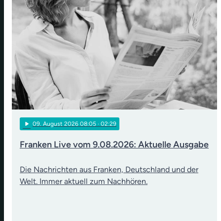
play_arrow
09
. August 2026 08:05
· 02:29
Franken Live vom 9.08.2026: Aktuelle Ausgabe
Die Nachrichten aus Franken, Deutschland und der
Welt. Immer aktuell zum Nachhören.