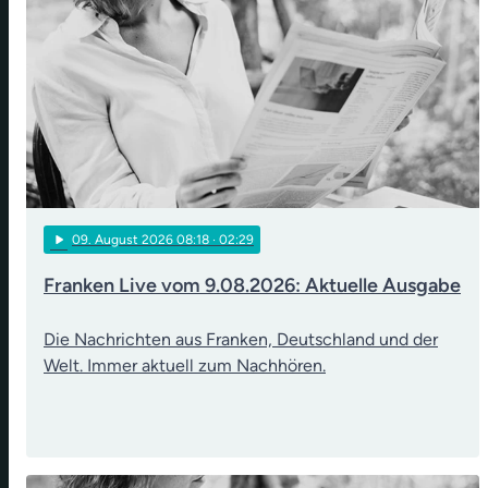
play_arrow
09
. August 2026 08:18
· 02:29
Franken Live vom 9.08.2026: Aktuelle Ausgabe
Die Nachrichten aus Franken, Deutschland und der
Welt. Immer aktuell zum Nachhören.