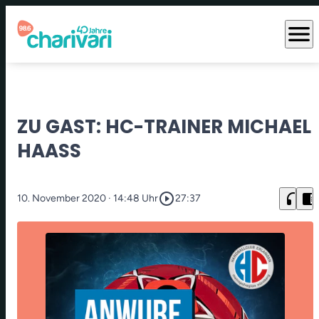
menu
ZU GAST: HC-TRAINER MICHAEL
HAASS
play_circle_outline
headphones
chrome_reader_mode
10. November 2020
· 14:48 Uhr
27:37