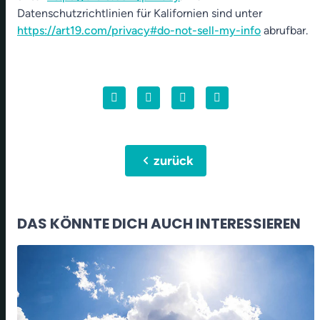
Datenschutzrichtlinien für Kalifornien sind unter
https://art19.com/privacy#do-not-sell-my-info
abrufbar.
chevron_left
zurück
DAS KÖNNTE DICH AUCH INTERESSIEREN