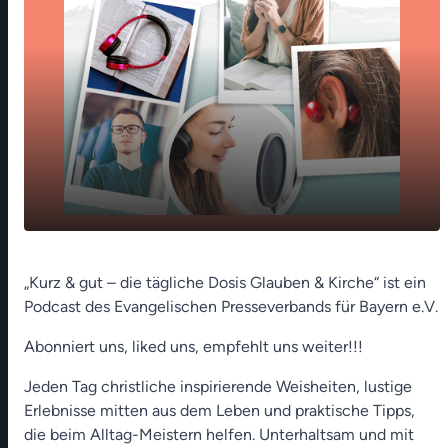
play_arrow
Womit kann ich dienen (Katharina Kemnitzer)
„Kurz & gut – die tägliche Dosis Glauben & Kirche“ ist ein
Podcast des Evangelischen Presseverbands für Bayern e.V.
00:00
01:18
Abonniert uns, liked uns, empfehlt uns weiter!!!
Jeden Tag christliche inspirierende Weisheiten, lustige
Erlebnisse mitten aus dem Leben und praktische Tipps,
die beim Alltag-Meistern helfen. Unterhaltsam und mit