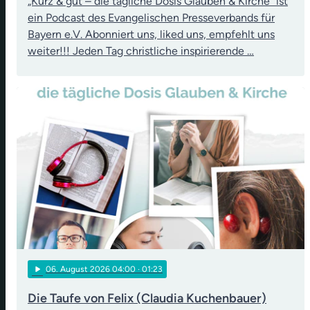
„Kurz & gut – die tägliche Dosis Glauben & Kirche“ ist
ein Podcast des Evangelischen Presseverbands für
Bayern e.V. Abonniert uns, liked uns, empfehlt uns
weiter!!! Jeden Tag christliche inspirierende …
play_arrow
06
. August 2026 04:00
· 01:23
Die Taufe von Felix (Claudia Kuchenbauer)