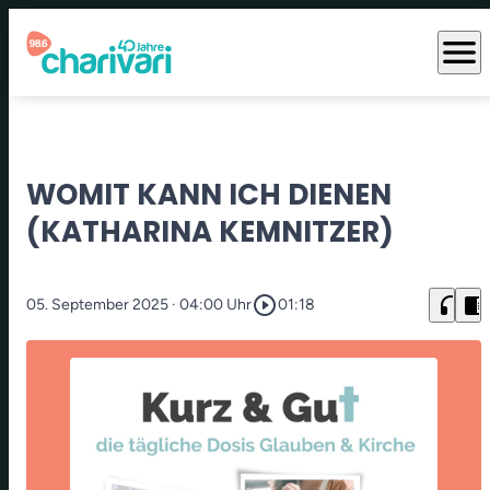
menu
WOMIT KANN ICH DIENEN
(KATHARINA KEMNITZER)
play_circle_outline
headphones
chrome_reader_mode
05. September 2025
· 04:00 Uhr
01:18