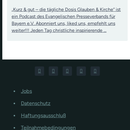
„Kurz & gut – die tägliche Dosis Glauben & Kirche“ ist
ein Podcast des Evangelischen Presseverbands für
Bayern e.V. Abonniert uns, liked uns, empfehlt uns
weiter!!! Jeden Tag christliche inspirierende …
Jobs
Datenschutz
Haftungsausschluß
Teilnahmebedingungen