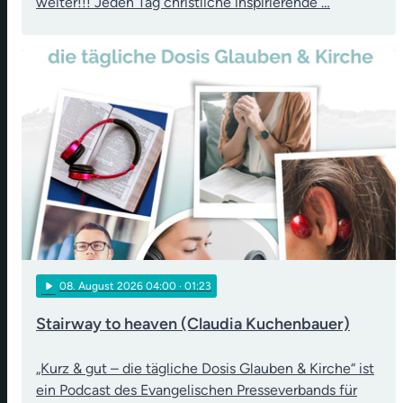
weiter!!! Jeden Tag christliche inspirierende …
play_arrow
08
. August 2026 04:00
· 01:23
Stairway to heaven (Claudia Kuchenbauer)
„Kurz & gut – die tägliche Dosis Glauben & Kirche“ ist
ein Podcast des Evangelischen Presseverbands für