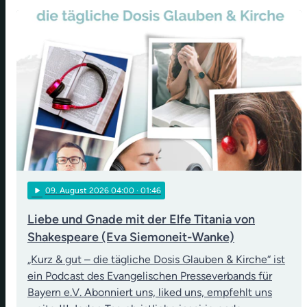
play_arrow
09
. August 2026 04:00
· 01:46
Liebe und Gnade mit der Elfe Titania von
Shakespeare (Eva Siemoneit-Wanke)
„Kurz & gut – die tägliche Dosis Glauben & Kirche“ ist
ein Podcast des Evangelischen Presseverbands für
Bayern e.V. Abonniert uns, liked uns, empfehlt uns