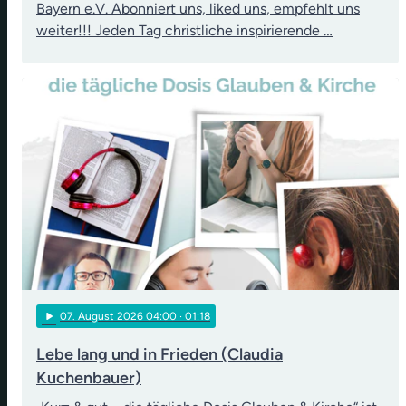
Bayern e.V. Abonniert uns, liked uns, empfehlt uns
weiter!!! Jeden Tag christliche inspirierende …
play_arrow
07
. August 2026 04:00
· 01:18
Lebe lang und in Frieden (Claudia
Kuchenbauer)