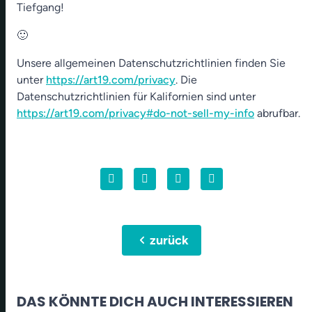
Tiefgang!
🙂
Unsere allgemeinen Datenschutzrichtlinien finden Sie
unter
https://art19.com/privacy
. Die
Datenschutzrichtlinien für Kalifornien sind unter
https://art19.com/privacy#do-not-sell-my-info
abrufbar.
chevron_left
zurück
DAS KÖNNTE DICH AUCH INTERESSIEREN