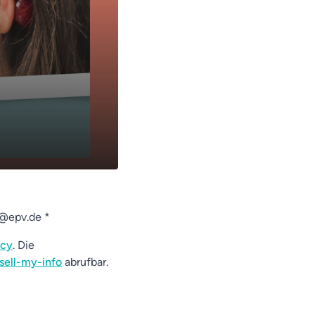
t@epv.de *
acy
. Die
sell-my-info
abrufbar.