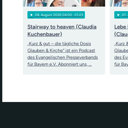
play_arrow
play_arrow
08
. August 2026 04:00
· 01:23
07
.
Stairway to heaven (Claudia
Lebe 
Kuchenbauer)
(Clau
„Kurz & gut – die tägliche Dosis
„Kurz 
Glauben & Kirche“ ist ein Podcast
Glaube
des Evangelischen Presseverbands
des Ev
für Bayern e.V. Abonniert uns, …
für Ba