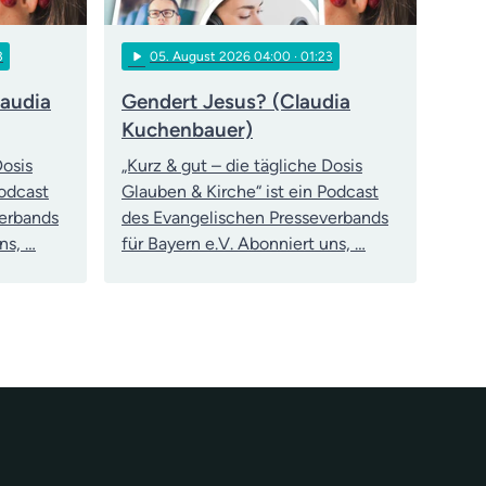
play_arrow
3
05
. August 2026 04:00
· 01:23
laudia
Gendert Jesus? (Claudia
Kuchenbauer)
Dosis
„Kurz & gut – die tägliche Dosis
Podcast
Glauben & Kirche“ ist ein Podcast
verbands
des Evangelischen Presseverbands
ns, …
für Bayern e.V. Abonniert uns, …