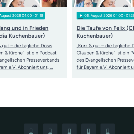
play_arrow
 August 2026 04:00
· 01:18
06
. August 2026 04:00
· 01:2
lang und in Frieden
Die Taufe von Felix (C
dia Kuchenbauer)
Kuchenbauer)
& gut – die tägliche Dosis
„Kurz & gut – die tägliche 
n & Kirche“ ist ein Podcast
Glauben & Kirche“ ist ein 
angelischen Presseverbands
des Evangelischen Presse
yern e.V. Abonniert uns, …
für Bayern e.V. Abonniert u