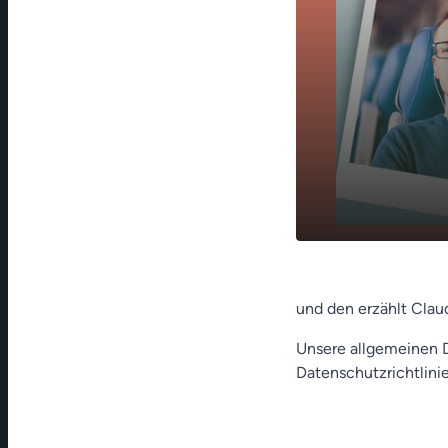
Wochenanfa
play_arrow
Witz
und den erzählt Cla
Unsere allgemeinen D
Datenschutzrichtlinie