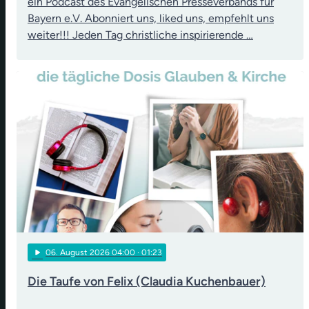
ein Podcast des Evangelischen Presseverbands für
Bayern e.V. Abonniert uns, liked uns, empfehlt uns
weiter!!! Jeden Tag christliche inspirierende …
play_arrow
06
. August 2026 04:00
· 01:23
Die Taufe von Felix (Claudia Kuchenbauer)