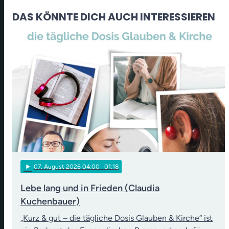
DAS KÖNNTE DICH AUCH INTERESSIEREN
play_arrow
07
. August 2026 04:00
· 01:18
Lebe lang und in Frieden (Claudia
Kuchenbauer)
„Kurz & gut – die tägliche Dosis Glauben & Kirche“ ist