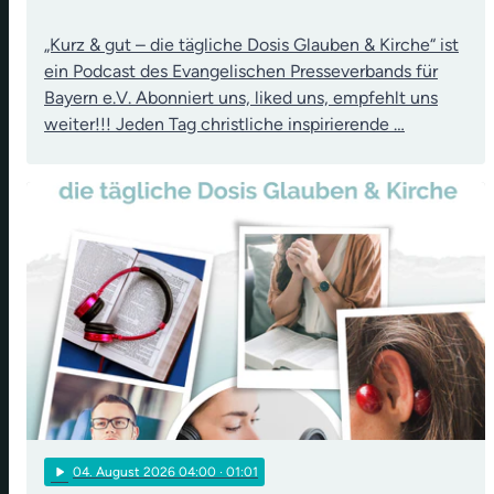
„Kurz & gut – die tägliche Dosis Glauben & Kirche“ ist
ein Podcast des Evangelischen Presseverbands für
Bayern e.V. Abonniert uns, liked uns, empfehlt uns
weiter!!! Jeden Tag christliche inspirierende …
play_arrow
04
. August 2026 04:00
· 01:01