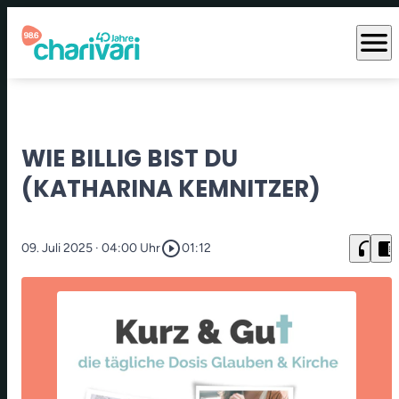
menu
WIE BILLIG BIST DU
(KATHARINA KEMNITZER)
play_circle_outline
headphones
chrome_reader_mode
09. Juli 2025
· 04:00 Uhr
01:12