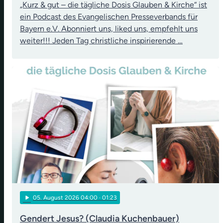
„Kurz & gut – die tägliche Dosis Glauben & Kirche“ ist
ein Podcast des Evangelischen Presseverbands für
Bayern e.V. Abonniert uns, liked uns, empfehlt uns
weiter!!! Jeden Tag christliche inspirierende …
play_arrow
05
. August 2026 04:00
· 01:23
Gendert Jesus? (Claudia Kuchenbauer)