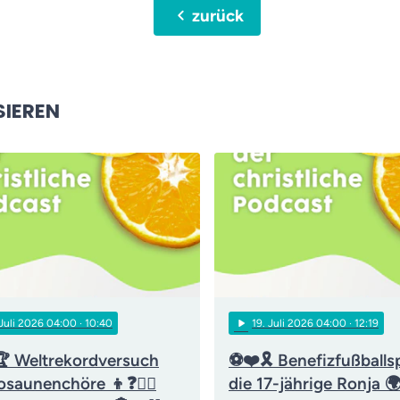
chevron_left
zurück
SIEREN
play_arrow
 Juli 2026 04:00
· 10:40
19
. Juli 2026 04:00
· 12:19
 Weltrekordversuch
⚽❤️🎗️ Benefizfußballsp
osaunenchöre 👦❓👨‍⚖️
die 17-jährige Ronja 