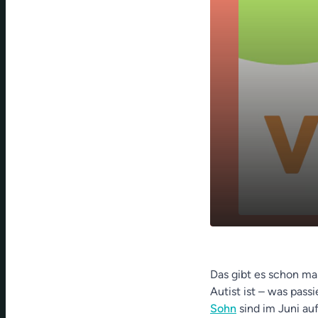
Wenn der Va
play_arrow
Pfingsten a
Das gibt es schon ma
Autist ist – was pass
Sohn
sind im Juni au