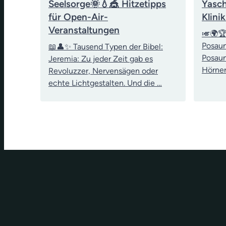
Seelsorge🌞💧🎪 Hitzetipps
Yasch
für Open-Air-
Klini
Veranstaltungen
🎺🌍🏆
Posau
📖👤✨ Tausend Typen der Bibel:
Posaun
Jeremia: Zu jeder Zeit gab es
Hörner
Revoluzzer, Nervensägen oder
echte Lichtgestalten. Und die …