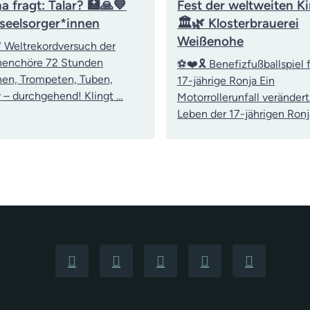
a fragt: Talar? 🏥🙏💙
Fest der weltweiten Ki
kseelsorger*innen
🏛️🌿 Klosterbrauerei
Weißenohe
 Weltrekordversuch der
nenchöre 72 Stunden
⚽❤️🎗️ Benefizfußballspiel f
en, Trompeten, Tuben,
17-jährige Ronja Ein
 – durchgehend! Klingt …
Motorrollerunfall verändert
Leben der 17-jährigen Ronj