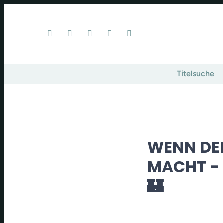
Titelsuche
WENN DER
MACHT -
🏰