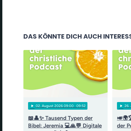
DAS KÖNNTE DICH AUCH INTERES
play_arrow
play_arrow
02
. August 2026 09:00
· 09:52
26
.
📖👤✨ Tausend Typen der
🎺🌍
Bibel: Jeremia 💻🙏💬 Digitale
der P