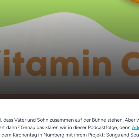
ter 🎸mit dem Sohne 🎹 Musik macht - An
00:00
b nach Rothenburg🏰
l, dass Vater und Sohn zusammen auf der Bühne stehen. Aber 
iert dann? Genau das klären wir in dieser Podcastfolge, denn
Ad
f dem Kirchentag in Nürnberg mit ihrem Projekt: Songs and Sou