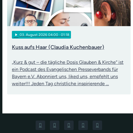
play_arrow
03
. August 2026 04:00
· 01:18
Kuss aufs Haar (Claudia Kuchenbauer)
„Kurz & gut – die tägliche Dosis Glauben & Kirche“ ist
ein Podcast des Evangelischen Presseverbands für
Bayern e.V. Abonniert uns, liked uns, empfehlt uns
weiter!!! Jeden Tag christliche inspirierende …