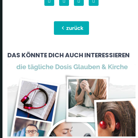
chevron_left
zurück
DAS KÖNNTE DICH AUCH INTERESSIEREN