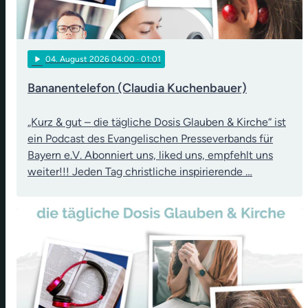
play_arrow
04
. August 2026 04:00
· 01:01
Bananentelefon (Claudia Kuchenbauer)
„Kurz & gut – die tägliche Dosis Glauben & Kirche“ ist
ein Podcast des Evangelischen Presseverbands für
Bayern e.V. Abonniert uns, liked uns, empfehlt uns
weiter!!! Jeden Tag christliche inspirierende …