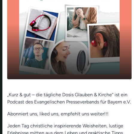
Wenn der Geduldsfaden reißt (Katharina
play_arrow
„Kurz & gut – die tägliche Dosis Glauben & Kirche“ ist ein
Kemnitzer)
Podcast des Evangelischen Presseverbands für Bayern e.V.
00:00
01:23
Abonniert uns, liked uns, empfehlt uns weiter!!!
Jeden Tag christliche inspirierende Weisheiten, lustige
Erlebnisse mitten aus dem Leben und praktische Tipps,