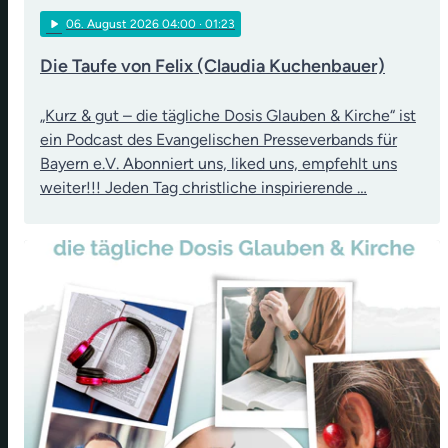
play_arrow
06
. August 2026 04:00
· 01:23
Die Taufe von Felix (Claudia Kuchenbauer)
„Kurz & gut – die tägliche Dosis Glauben & Kirche“ ist
ein Podcast des Evangelischen Presseverbands für
Bayern e.V. Abonniert uns, liked uns, empfehlt uns
weiter!!! Jeden Tag christliche inspirierende …