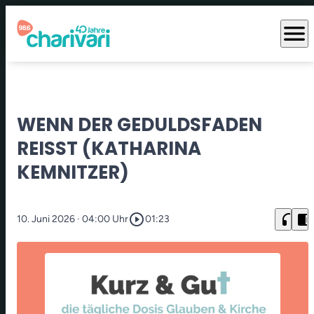
menu
WENN DER GEDULDSFADEN
REISST (KATHARINA K
EMNITZER)
play_circle_outline
headphones
chrome_reader_mode
10. Juni 2026
· 04:00 Uhr
01:23