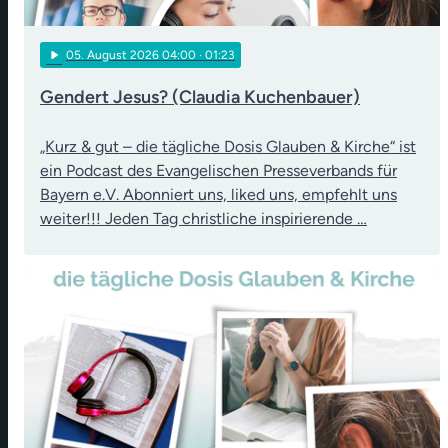
play_arrow
05
. August 2026 04:00
· 01:23
Gendert Jesus? (Claudia Kuchenbauer)
„Kurz & gut – die tägliche Dosis Glauben & Kirche“ ist
ein Podcast des Evangelischen Presseverbands für
Bayern e.V. Abonniert uns, liked uns, empfehlt uns
weiter!!! Jeden Tag christliche inspirierende …