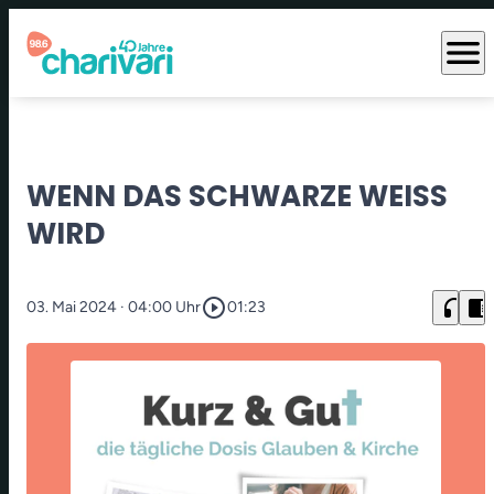
menu
WENN DAS SCHWARZE WEISS W
IRD
play_circle_outline
headphones
chrome_reader_mode
03. Mai 2024
· 04:00 Uhr
01:23