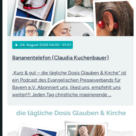
play_arrow
04
. August 2026 04:00
· 01:01
Bananentelefon (Claudia Kuchenbauer)
„Kurz & gut – die tägliche Dosis Glauben & Kirche“ ist
ein Podcast des Evangelischen Presseverbands für
Bayern e.V. Abonniert uns, liked uns, empfehlt uns
weiter!!! Jeden Tag christliche inspirierende …