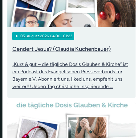
play_arrow
05
. August 2026 04:00
· 01:23
Gendert Jesus? (Claudia Kuchenbauer)
„Kurz & gut – die tägliche Dosis Glauben & Kirche“ ist
ein Podcast des Evangelischen Presseverbands für
Bayern e.V. Abonniert uns, liked uns, empfehlt uns
weiter!!! Jeden Tag christliche inspirierende …