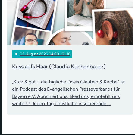
play_arrow
03
. August 2026 04:00
· 01:18
Kuss aufs Haar (Claudia Kuchenbauer)
„Kurz & gut – die tägliche Dosis Glauben & Kirche“ ist
ein Podcast des Evangelischen Presseverbands für
Bayern e.V. Abonniert uns, liked uns, empfehlt uns
weiter!!! Jeden Tag christliche inspirierende …