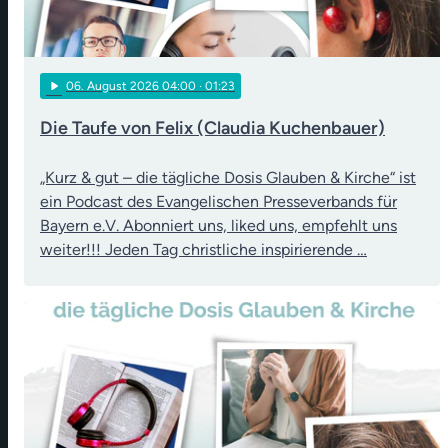
play_arrow
06
. August 2026 04:00
· 01:23
Die Taufe von Felix (Claudia Kuchenbauer)
„Kurz & gut – die tägliche Dosis Glauben & Kirche“ ist
ein Podcast des Evangelischen Presseverbands für
Bayern e.V. Abonniert uns, liked uns, empfehlt uns
weiter!!! Jeden Tag christliche inspirierende …