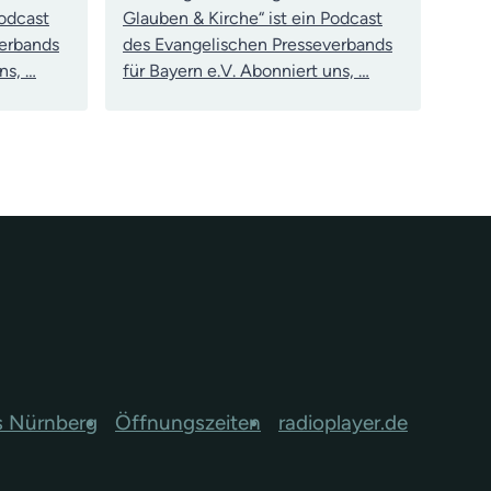
Podcast
Glauben & Kirche“ ist ein Podcast
verbands
des Evangelischen Presseverbands
ns, …
für Bayern e.V. Abonniert uns, …
s Nürnberg
Öffnungszeiten
radioplayer.de