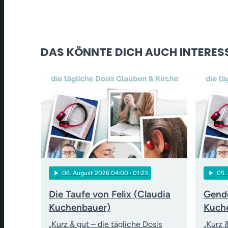
DAS KÖNNTE DICH AUCH INTERES
play_arrow
play_arrow
06
. August 2026 04:00
· 01:23
05
.
Die Taufe von Felix (Claudia
Gende
Kuchenbauer)
Kuch
„Kurz & gut – die tägliche Dosis
„Kurz 