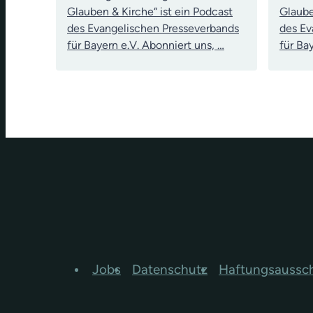
Glauben & Kirche“ ist ein Podcast
Glaube
des Evangelischen Presseverbands
des Ev
für Bayern e.V. Abonniert uns, …
für Ba
Jobs
Datenschutz
Haftungsaussc