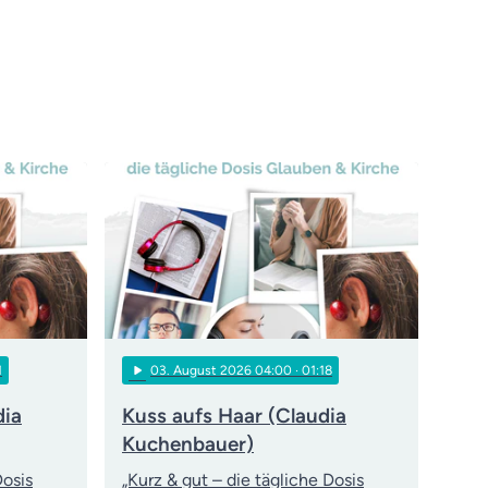
play_arrow
1
03
. August 2026 04:00
· 01:18
dia
Kuss aufs Haar (Claudia
Kuchenbauer)
Dosis
„Kurz & gut – die tägliche Dosis