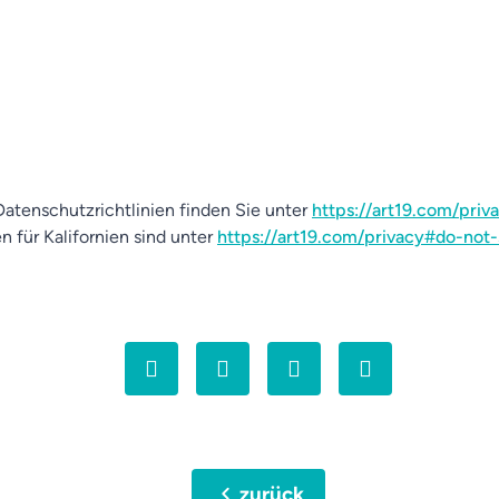
atenschutzrichtlinien finden Sie unter
https://art19.com/priv
n für Kalifornien sind unter
https://art19.com/privacy#do-not-
chevron_left
zurück