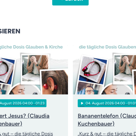
SIEREN
play_arrow
 August 2026 04:00
· 01:23
04
. August 2026 04:00
· 01:0
rt Jesus? (Claudia
Bananentelefon (Clau
enbauer)
Kuchenbauer)
& gut – die tägliche Dosis
„Kurz & gut – die tägliche 