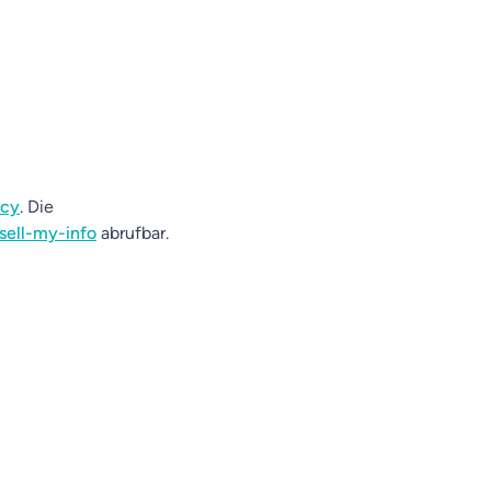
acy
. Die
sell-my-info
abrufbar.