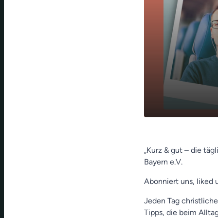
Weltschmerz
play_arrow
Aschoff)
„Kurz & gut – die täg
Bayern e.V.
Abonniert uns, liked 
Jeden Tag christliche
Tipps, die beim Allt