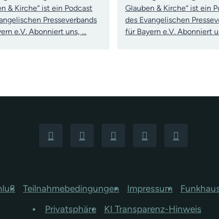
n & Kirche“ ist ein Podcast
Glauben & Kirche“ ist ein 
angelischen Presseverbands
des Evangelischen Presse
yern e.V. Abonniert uns, …
für Bayern e.V. Abonniert u
hluß
Teilnahmebedingungen
Impressum
Funkhau
Privatsphäre
KI Transparenz-Hinweis