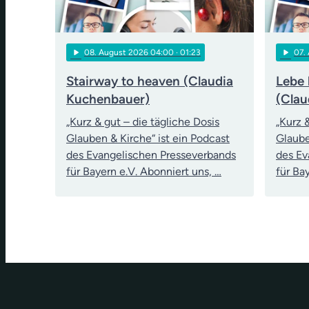
play_arrow
play_arrow
08
. August 2026 04:00
· 01:23
07
.
Stairway to heaven (Claudia
Lebe 
Kuchenbauer)
(Clau
„Kurz & gut – die tägliche Dosis
„Kurz 
Glauben & Kirche“ ist ein Podcast
Glaube
des Evangelischen Presseverbands
des Ev
für Bayern e.V. Abonniert uns, …
für Ba