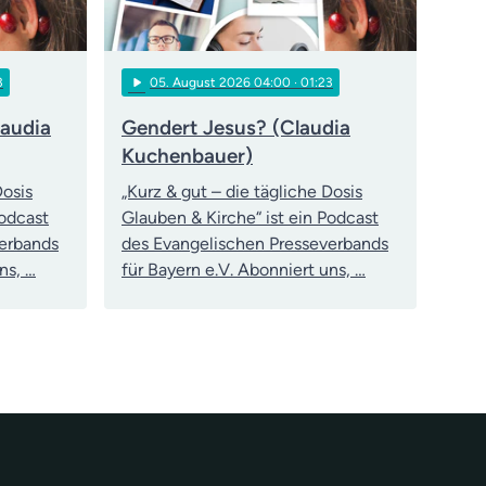
play_arrow
3
05
. August 2026 04:00
· 01:23
laudia
Gendert Jesus? (Claudia
Kuchenbauer)
Dosis
„Kurz & gut – die tägliche Dosis
Podcast
Glauben & Kirche“ ist ein Podcast
verbands
des Evangelischen Presseverbands
ns, …
für Bayern e.V. Abonniert uns, …