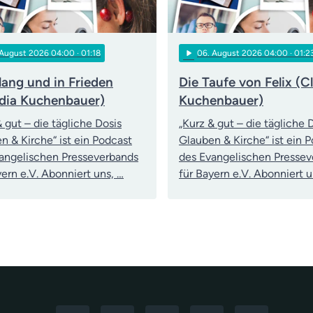
play_arrow
 August 2026 04:00
· 01:18
06
. August 2026 04:00
· 01:2
lang und in Frieden
Die Taufe von Felix (C
dia Kuchenbauer)
Kuchenbauer)
& gut – die tägliche Dosis
„Kurz & gut – die tägliche 
n & Kirche“ ist ein Podcast
Glauben & Kirche“ ist ein 
angelischen Presseverbands
des Evangelischen Presse
yern e.V. Abonniert uns, …
für Bayern e.V. Abonniert u