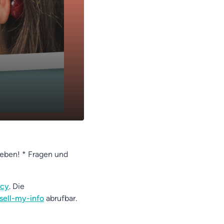
leben! * Fragen und
acy
. Die
sell-my-info
abrufbar.