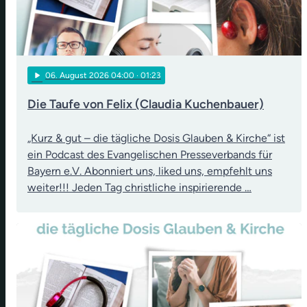
play_arrow
06
. August 2026 04:00
· 01:23
Die Taufe von Felix (Claudia Kuchenbauer)
„Kurz & gut – die tägliche Dosis Glauben & Kirche“ ist
ein Podcast des Evangelischen Presseverbands für
Bayern e.V. Abonniert uns, liked uns, empfehlt uns
weiter!!! Jeden Tag christliche inspirierende …