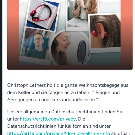
play_arrow
Weihnachtskrippe aufbauen - die Hirten
Christoph Lefherz holt die ganze Weihnachtsbagage aus
dem Keller und sie fangen an zu leben! * Fragen und
00:00
01:18
Anregungen an pod-kurzundgut@epv.de *
Unsere allgemeinen Datenschutzrichtlinien finden Sie
unter
https://art19.com/privacy
. Die
Datenschutzrichtlinien für Kalifornien sind unter
https://art19.com/privacy#do-not-sell-my-info
abrufbar.