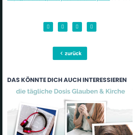
chevron_left
zurück
DAS KÖNNTE DICH AUCH INTERESSIEREN