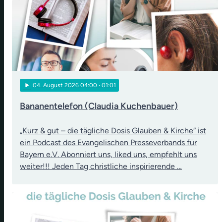
play_arrow
04
. August 2026 04:00
· 01:01
Bananentelefon (Claudia Kuchenbauer)
„Kurz & gut – die tägliche Dosis Glauben & Kirche“ ist
ein Podcast des Evangelischen Presseverbands für
Bayern e.V. Abonniert uns, liked uns, empfehlt uns
weiter!!! Jeden Tag christliche inspirierende …