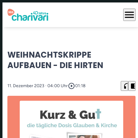
menu
WEIHNACHTSKRIPPE
AUFBAUEN - DIE HIRTEN
play_circle_outline
headphones
chrome_reader_mode
11. Dezember 2023
· 04:00 Uhr
01:18