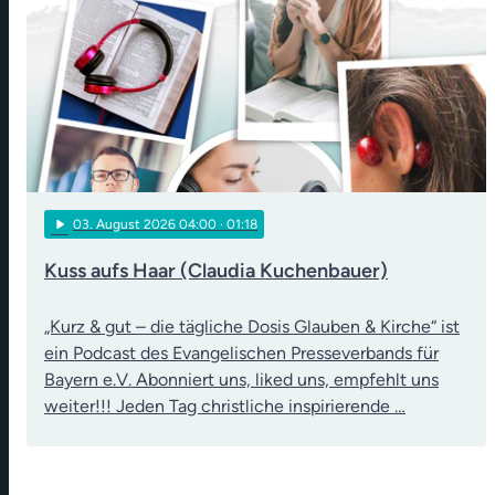
play_arrow
03
. August 2026 04:00
· 01:18
Kuss aufs Haar (Claudia Kuchenbauer)
„Kurz & gut – die tägliche Dosis Glauben & Kirche“ ist
ein Podcast des Evangelischen Presseverbands für
Bayern e.V. Abonniert uns, liked uns, empfehlt uns
weiter!!! Jeden Tag christliche inspirierende …