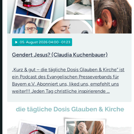
play_arrow
05
. August 2026 04:00
· 01:23
Gendert Jesus? (Claudia Kuchenbauer)
„Kurz & gut – die tägliche Dosis Glauben & Kirche“ ist
ein Podcast des Evangelischen Presseverbands für
Bayern e.V. Abonniert uns, liked uns, empfehlt uns
weiter!!! Jeden Tag christliche inspirierende …