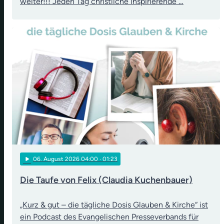
weiter!!! Jeden Tag christliche inspirierende …
play_arrow
06
. August 2026 04:00
· 01:23
Die Taufe von Felix (Claudia Kuchenbauer)
„Kurz & gut – die tägliche Dosis Glauben & Kirche“ ist
ein Podcast des Evangelischen Presseverbands für