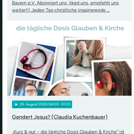
Bayern e.V. Abonniert uns, liked uns, empfehlt uns
weiter!!! Jeden Tag christliche inspirierende …
play_arrow
05
. August 2026 04:00
· 01:23
Gendert Jesus? (Claudia Kuchenbauer)
„Kurz & gut – die tägliche Dosis Glauben & Kirche“ ist