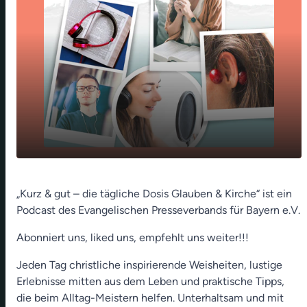
play_arrow
Was können denn wir tun (Jürgen Körnlein)
„Kurz & gut – die tägliche Dosis Glauben & Kirche“ ist ein
Podcast des Evangelischen Presseverbands für Bayern e.V.
00:00
02:02
Abonniert uns, liked uns, empfehlt uns weiter!!!
Jeden Tag christliche inspirierende Weisheiten, lustige
Erlebnisse mitten aus dem Leben und praktische Tipps,
die beim Alltag-Meistern helfen. Unterhaltsam und mit