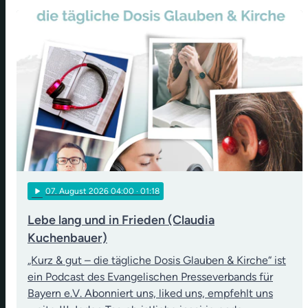
play_arrow
07
. August 2026 04:00
· 01:18
Lebe lang und in Frieden (Claudia
Kuchenbauer)
„Kurz & gut – die tägliche Dosis Glauben & Kirche“ ist
ein Podcast des Evangelischen Presseverbands für
Bayern e.V. Abonniert uns, liked uns, empfehlt uns