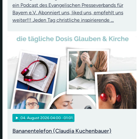
ein Podcast des Evangelischen Presseverbands für
Bayern e.V. Abonniert uns, liked uns, empfehlt uns
weiter!!! Jeden Tag christliche inspirierende …
play_arrow
04
. August 2026 04:00
· 01:01
Bananentelefon (Claudia Kuchenbauer)