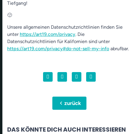
Tiefgang!
🙂
Unsere allgemeinen Datenschutzrichtlinien finden Sie
unter
https://art19.com/privacy
. Die
Datenschutzrichtlinien für Kalifornien sind unter
https://art19.com/privacy#do-not-sell-my-info
abrufbar.
chevron_left
zurück
DAS KÖNNTE DICH AUCH INTERESSIEREN