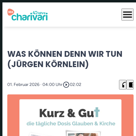
menu
WAS KÖNNEN DENN WIR TUN
(JÜRGEN KÖRNLEIN)
play_circle_outline
headphones
chrome_reader_mode
01. Februar 2026
· 04:00 Uhr
02:02