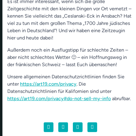
Es ist immer interessant, wenn sich die große
Leben in Deutschland" erstmals in Bayern *
play_arrow
Zeitgeschichte mit den kleinen Dingen vor Ort vernetzt –
Ceslanski Eck Ansbach * Ausflugstipp
kennen Sie vielleicht das „Ceslanski-Eck in Ansbach? Hat
Hoffnungsweg Gräfenberg - Eggloffstein
viel zu tun mit dem großen Thema „1700 Jahre jüdisches
00:00
12:22
Leben in Deutschland“! Und wir haben eine Zeitzeugin
hier und heute dabei!
Außerdem noch ein Ausflugstipp für schlechte Zeiten –
aber nicht schlechtes Wetter 🙂 – ein Hoffnungsweg in
der fränkischen Schweiz – lasst Euch überraschen!
Unsere allgemeinen Datenschutzrichtlinien finden Sie
unter
https://art19.com/privacy
. Die
Datenschutzrichtlinien für Kalifornien sind unter
https://art19.com/privacy#do-not-sell-my-info
abrufbar.