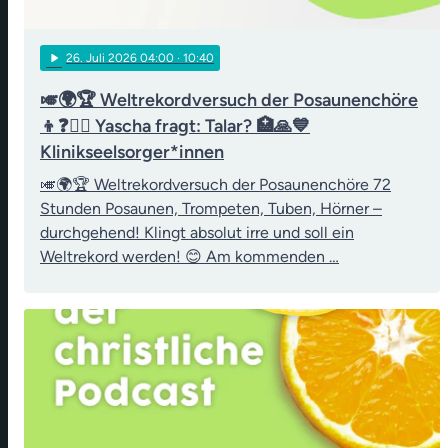
play_arrow
26
. Juli 2026 04:00
· 10:40
🎺🌍🏆 Weltrekordversuch der Posaunenchöre
👦❓👨‍⚖️ Yascha fragt: Talar? 🏥🙏💙
Klinikseelsorger*innen
🎺🌍🏆 Weltrekordversuch der Posaunenchöre 72
Stunden Posaunen, Trompeten, Tuben, Hörner –
durchgehend! Klingt absolut irre und soll ein
Weltrekord werden! 😊 Am kommenden …