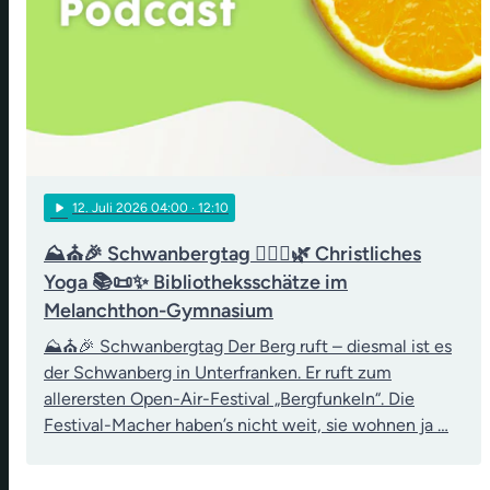
play_arrow
12
. Juli 2026 04:00
· 12:10
⛰️⛪🎉 Schwanbergtag 🧘‍♀️✝️🌿 Christliches
Yoga 📚📜✨ Bibliotheksschätze im
Melanchthon-Gymnasium
⛰️⛪🎉 Schwanbergtag Der Berg ruft – diesmal ist es
der Schwanberg in Unterfranken. Er ruft zum
allerersten Open-Air-Festival „Bergfunkeln“. Die
Festival-Macher haben’s nicht weit, sie wohnen ja …