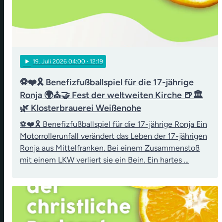
play_arrow
19
. Juli 2026 04:00
· 12:19
⚽❤️🎗️ Benefizfußballspiel für die 17-jährige
Ronja 🌍⛪🤝 Fest der weltweiten Kirche 🍺🏛️
🌿 Klosterbrauerei Weißenohe
⚽❤️🎗️ Benefizfußballspiel für die 17-jährige Ronja Ein
Motorrollerunfall verändert das Leben der 17-jährigen
Ronja aus Mittelfranken. Bei einem Zusammenstoß
mit einem LKW verliert sie ein Bein. Ein hartes …