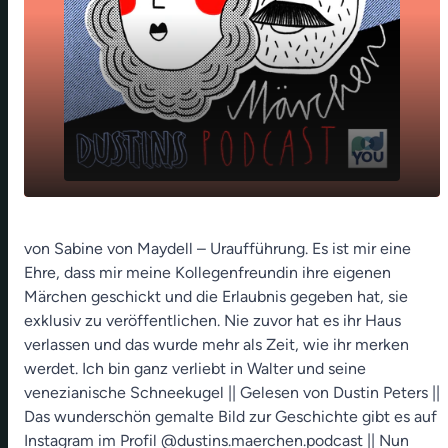
play_arrow
Walter und das rosa Haus
von Sabine von Maydell – Uraufführung. Es ist mir eine
Ehre, dass mir meine Kollegenfreundin ihre eigenen
00:00
07:48
Märchen geschickt und die Erlaubnis gegeben hat, sie
exklusiv zu veröffentlichen. Nie zuvor hat es ihr Haus
verlassen und das wurde mehr als Zeit, wie ihr merken
werdet. Ich bin ganz verliebt in Walter und seine
venezianische Schneekugel || Gelesen von Dustin Peters ||
Das wunderschön gemalte Bild zur Geschichte gibt es auf
Instagram im Profil @dustins.maerchen.podcast || Nun