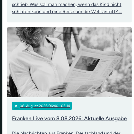
schrieb. Was soll man machen, wenn das Kind nicht
schlafen kann und eine Reise um die Welt antritt? …
play_arrow
08
. August 2026 06:40
· 03:14
Franken Live vom 8.08.2026: Aktuelle Ausgabe
Die Nachrichten aus Franken, Deutschland und der