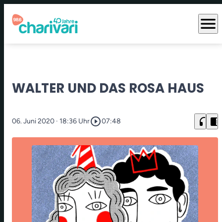
menu
WALTER UND DAS ROSA HAUS
play_circle_outline
headphones
chrome_reader_mode
06. Juni 2020
· 18:36 Uhr
07:48