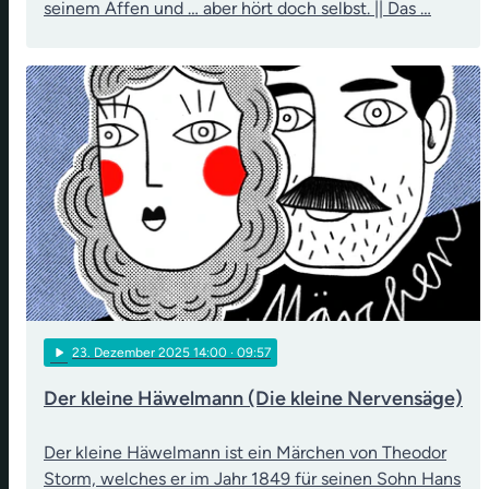
seinem Affen und … aber hört doch selbst. || Das …
play_arrow
23
. Dezember 2025 14:00
· 09:57
Der kleine Häwelmann (Die kleine Nervensäge)
Der kleine Häwelmann ist ein Märchen von Theodor
Storm, welches er im Jahr 1849 für seinen Sohn Hans