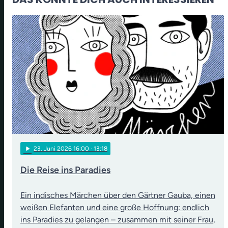
play_arrow
23
. Juni 2026 16:00
· 13:18
Die Reise ins Paradies
Ein indisches Märchen über den Gärtner Gauba, einen
weißen Elefanten und eine große Hoffnung: endlich
ins Paradies zu gelangen – zusammen mit seiner Frau,