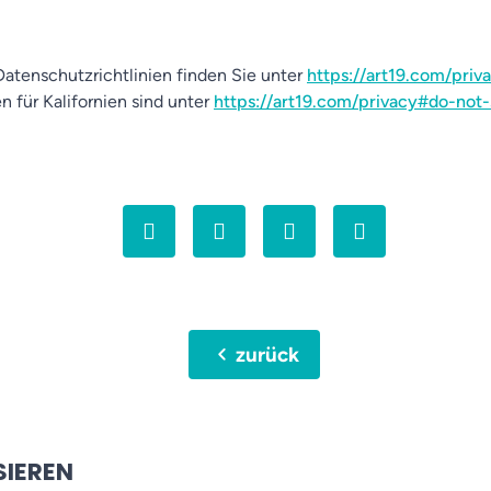
atenschutzrichtlinien finden Sie unter
https://art19.com/priv
n für Kalifornien sind unter
https://art19.com/privacy#do-not-
chevron_left
zurück
SIEREN