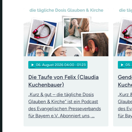
play_arrow
play_arrow
06
. August 2026 04:00
· 01:23
05
.
Die Taufe von Felix (Claudia
Gende
Kuchenbauer)
Kuch
„Kurz & gut – die tägliche Dosis
„Kurz 
Glauben & Kirche“ ist ein Podcast
Glaube
des Evangelischen Presseverbands
des Ev
für Bayern e.V. Abonniert uns, …
für Ba