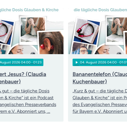
play_arrow
 August 2026 04:00
· 01:23
04
. August 2026 04:00
· 01:0
rt Jesus? (Claudia
Bananentelefon (Clau
enbauer)
Kuchenbauer)
& gut – die tägliche Dosis
„Kurz & gut – die tägliche 
n & Kirche“ ist ein Podcast
Glauben & Kirche“ ist ein 
angelischen Presseverbands
des Evangelischen Presse
yern e.V. Abonniert uns, …
für Bayern e.V. Abonniert u