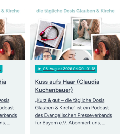
play_arrow
1
03
. August 2026 04:00
· 01:18
dia
Kuss aufs Haar (Claudia
Kuchenbauer)
Dosis
„Kurz & gut – die tägliche Dosis
Podcast
Glauben & Kirche“ ist ein Podcast
verbands
des Evangelischen Presseverbands
ns, …
für Bayern e.V. Abonniert uns, …