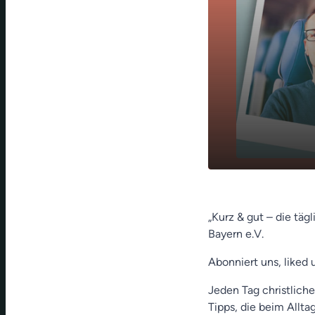
Wackelkonta
play_arrow
Seidel)
„Kurz & gut – die täg
Bayern e.V.
Abonniert uns, liked 
Jeden Tag christliche
Tipps, die beim Allt