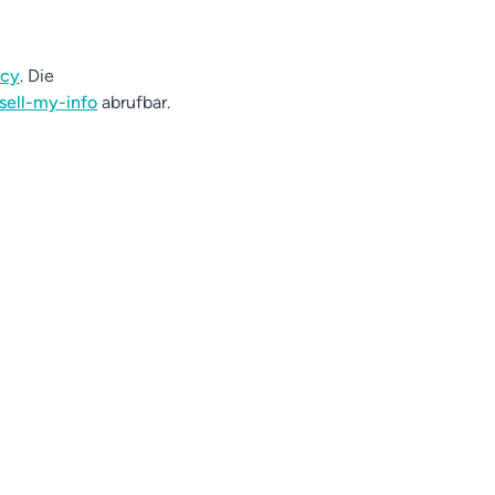
acy
. Die
sell-my-info
abrufbar.