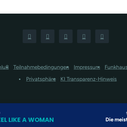
hluß
Teilnahmebedingungen
Impressum
Funkhau
Privatsphäre
KI Transparenz-Hinweis
n
EEL LIKE A WOMAN
Die meis