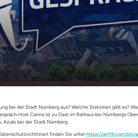
ten bis zur Feuerwehr: die Ausbildung bei
00:00
ürnberg
dung bei der Stadt Nürnberg aus? Welche Stationen gibt es? W
espräch Host Carina ist zu Gast im Rathaus bei Nürnbergs Obe
as, Azubi bei der Stadt Nürnberg.
atenschutzrichtlinien finden Sie unter
https://art19.com/priv