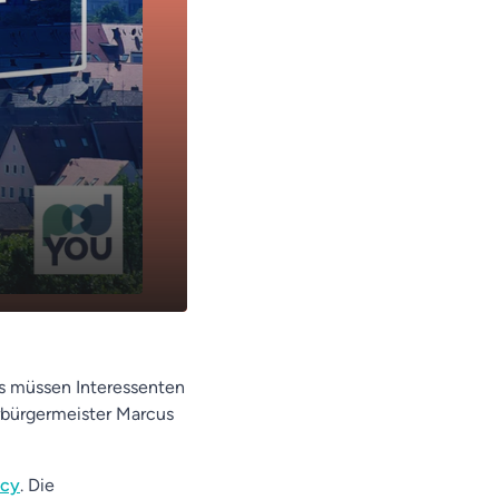
13:05
as müssen Interessenten
rbürgermeister Marcus
acy
. Die