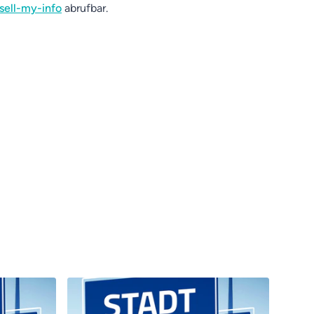
sell-my-info
abrufbar.