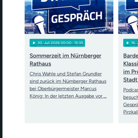
play_arrow
play_arrow
30
. Juli 2026 00:00
· 15:35
16
.
Sommerzeit im Nürnberger
Barde
Rathaus
Klass
im Pr
Chris Wahle und Stefan Grundler
Stadt
sind zurück im Nürnberger Rathaus
bei Oberbürgermeister Marcus
Podcas
König: In der letzten Ausgabe vor …
besuch
Gesprä
Pirzka