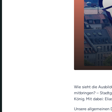
Vom Tiergar
play_arrow
der Stadt N
Wie sieht die Ausbil
mitbringen? – Stadtg
König. Mit dabei: Eli
Unsere allgemeinen D