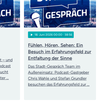
play_arrow
18
. Juni 2026 00:00
· 38:56
Fühlen, Hören, Sehen: Ein
Besuch im Erfahrungsfeld zur
Entfaltung der Sinne
t – und
Podcast
Das Stadt-Gespräch Team im
sucht
Außeneinsatz: Podcast-Gastgeber
ter …
Chris Wahle und Stefan Grundler
besuchen das Erfahrungsfeld zur …