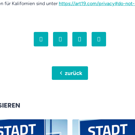
n für Kalifornien sind unter
https://art19.com/privacy#do-not-
chevron_left
zurück
SIEREN