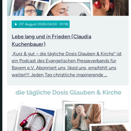
play_arrow
07
. August 2026 04:00
· 01:18
Lebe lang und in Frieden (Claudia
Kuchenbauer)
„Kurz & gut – die tägliche Dosis Glauben & Kirche“ ist
ein Podcast des Evangelischen Presseverbands für
Bayern e.V. Abonniert uns, liked uns, empfehlt uns
weiter!!! Jeden Tag christliche inspirierende …