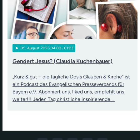
play_arrow
05
. August 2026 04:00
· 01:23
Gendert Jesus? (Claudia Kuchenbauer)
„Kurz & gut – die tägliche Dosis Glauben & Kirche“ ist
ein Podcast des Evangelischen Presseverbands für
Bayern e.V. Abonniert uns, liked uns, empfehlt uns
weiter!!! Jeden Tag christliche inspirierende …