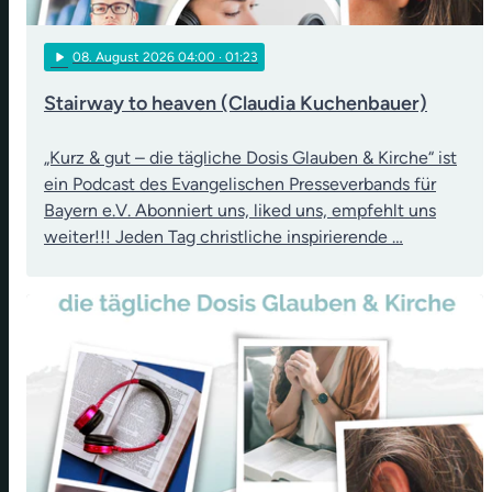
play_arrow
08
. August 2026 04:00
· 01:23
Stairway to heaven (Claudia Kuchenbauer)
„Kurz & gut – die tägliche Dosis Glauben & Kirche“ ist
ein Podcast des Evangelischen Presseverbands für
Bayern e.V. Abonniert uns, liked uns, empfehlt uns
weiter!!! Jeden Tag christliche inspirierende …