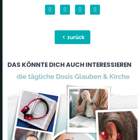
chevron_left
zurück
DAS KÖNNTE DICH AUCH INTERESSIEREN