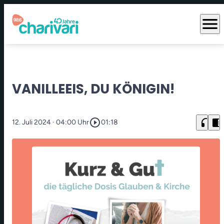
menu
VANILLEEIS, DU KÖNIGIN!
play_circle_outline
headphones
chrome_reader_mode
12. Juli 2024
· 04:00 Uhr
01:18