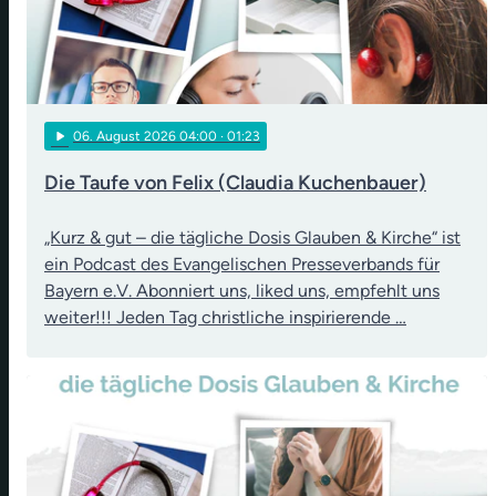
play_arrow
06
. August 2026 04:00
· 01:23
Die Taufe von Felix (Claudia Kuchenbauer)
„Kurz & gut – die tägliche Dosis Glauben & Kirche“ ist
ein Podcast des Evangelischen Presseverbands für
Bayern e.V. Abonniert uns, liked uns, empfehlt uns
weiter!!! Jeden Tag christliche inspirierende …