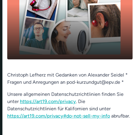
play_arrow
Vanilleeis, du Königin!
Christoph Lefherz mit Gedanken von Alexander Seidel *
Fragen und Anregungen an pod-kurzundgut@epv.de *
00:00
01:18
Unsere allgemeinen Datenschutzrichtlinien finden Sie
unter
https://art19.com/privacy
. Die
Datenschutzrichtlinien für Kalifornien sind unter
https://art19.com/privacy#do-not-sell-my-info
abrufbar.