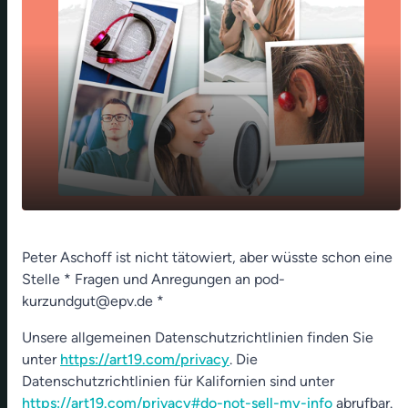
play_arrow
Toni Kroos und Platz für noch ein Tattoo
Peter Aschoff ist nicht tätowiert, aber wüsste schon eine
Stelle * Fragen und Anregungen an pod-
00:00
01:40
kurzundgut@epv.de *
Unsere allgemeinen Datenschutzrichtlinien finden Sie
unter
https://art19.com/privacy
. Die
Datenschutzrichtlinien für Kalifornien sind unter
https://art19.com/privacy#do-not-sell-my-info
abrufbar.