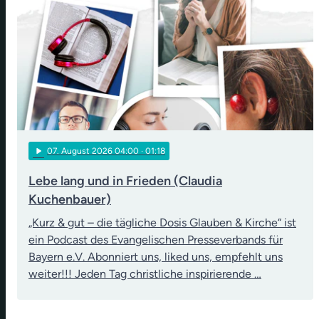
play_arrow
07
. August 2026 04:00
· 01:18
Lebe lang und in Frieden (Claudia
Kuchenbauer)
„Kurz & gut – die tägliche Dosis Glauben & Kirche“ ist
ein Podcast des Evangelischen Presseverbands für
Bayern e.V. Abonniert uns, liked uns, empfehlt uns
weiter!!! Jeden Tag christliche inspirierende …