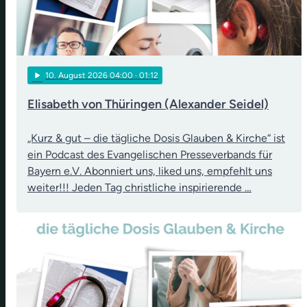
play_arrow
10
. August 2026 04:00
· 01:12
Elisabeth von Thüringen (Alexander Seidel)
„Kurz & gut – die tägliche Dosis Glauben & Kirche“ ist
ein Podcast des Evangelischen Presseverbands für
Bayern e.V. Abonniert uns, liked uns, empfehlt uns
weiter!!! Jeden Tag christliche inspirierende …