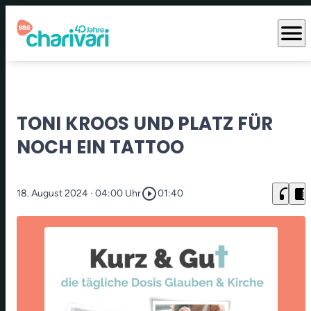
menu
TONI KROOS UND PLATZ FÜR
NOCH EIN TATTOO
play_circle_outline
headphones
chrome_reader_mode
18. August 2024
· 04:00 Uhr
01:40