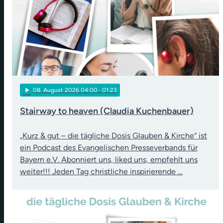
play_arrow
08
. August 2026 04:00
· 01:23
Stairway to heaven (Claudia Kuchenbauer)
„Kurz & gut – die tägliche Dosis Glauben & Kirche“ ist
ein Podcast des Evangelischen Presseverbands für
Bayern e.V. Abonniert uns, liked uns, empfehlt uns
weiter!!! Jeden Tag christliche inspirierende …