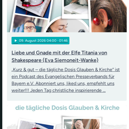
play_arrow
09
. August 2026 04:00
· 01:46
Liebe und Gnade mit der Elfe Titania von
Shakespeare (Eva Siemoneit-Wanke)
„Kurz & gut – die tägliche Dosis Glauben & Kirche“ ist
ein Podcast des Evangelischen Presseverbands für
Bayern e.V. Abonniert uns, liked uns, empfehlt uns
weiter!!! Jeden Tag christliche inspirierende …