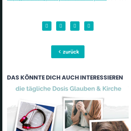
chevron_left
zurück
DAS KÖNNTE DICH AUCH INTERESSIEREN