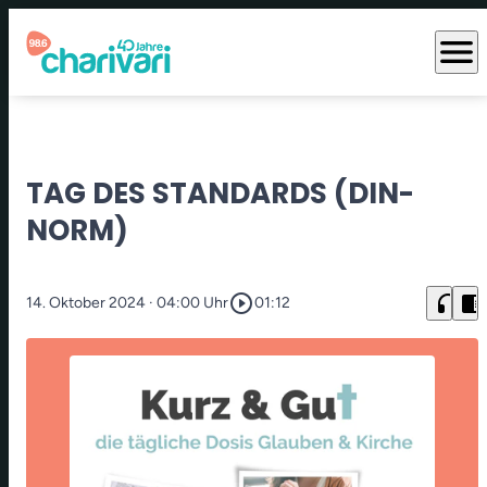
menu
TAG DES STANDARDS (DIN-
NORM)
play_circle_outline
headphones
chrome_reader_mode
14. Oktober 2024
· 04:00 Uhr
01:12