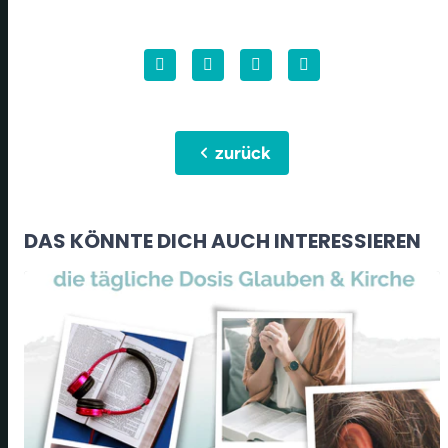
chevron_left
zurück
DAS KÖNNTE DICH AUCH INTERESSIEREN