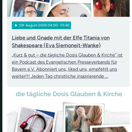
play_arrow
09
. August 2026 04:00
· 01:46
Liebe und Gnade mit der Elfe Titania von
Shakespeare (Eva Siemoneit-Wanke)
„Kurz & gut – die tägliche Dosis Glauben & Kirche“ ist
ein Podcast des Evangelischen Presseverbands für
Bayern e.V. Abonniert uns, liked uns, empfehlt uns
weiter!!! Jeden Tag christliche inspirierende …