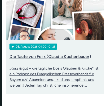
play_arrow
06
. August 2026 04:00
· 01:23
Die Taufe von Felix (Claudia Kuchenbauer)
„Kurz & gut – die tägliche Dosis Glauben & Kirche“ ist
ein Podcast des Evangelischen Presseverbands für
Bayern e.V. Abonniert uns, liked uns, empfehlt uns
weiter!!! Jeden Tag christliche inspirierende …