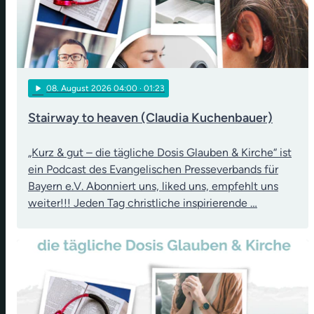
play_arrow
08
. August 2026 04:00
· 01:23
Stairway to heaven (Claudia Kuchenbauer)
„Kurz & gut – die tägliche Dosis Glauben & Kirche“ ist
ein Podcast des Evangelischen Presseverbands für
Bayern e.V. Abonniert uns, liked uns, empfehlt uns
weiter!!! Jeden Tag christliche inspirierende …