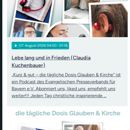
play_arrow
07
. August 2026 04:00
· 01:18
Lebe lang und in Frieden (Claudia
Kuchenbauer)
„Kurz & gut – die tägliche Dosis Glauben & Kirche“ ist
ein Podcast des Evangelischen Presseverbands für
Bayern e.V. Abonniert uns, liked uns, empfehlt uns
weiter!!! Jeden Tag christliche inspirierende …