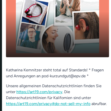
play_arrow
Tag des Standards (Din-Norm)
Katharina Kemnitzer steht total auf Standards! * Fragen
und Anregungen an pod-kurzundgut@epv.de *
00:00
01:12
Unsere allgemeinen Datenschutzrichtlinien finden Sie
unter
https://art19.com/privacy
. Die
Datenschutzrichtlinien für Kalifornien sind unter
https://art19.com/privacy#do-not-sell-my-info
abrufbar.