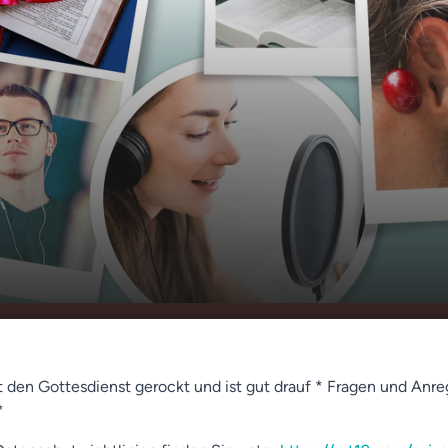
im Gottesdienst ("Don´t worry, be happy"
00:00
rrin, Louis Armstrong "What a wonderful world")
t den Gottesdienst gerockt und ist gut drauf * Fragen und Anr
*