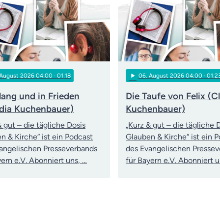
play_arrow
 August 2026 04:00
· 01:18
06
. August 2026 04:00
· 01:2
lang und in Frieden
Die Taufe von Felix (C
dia Kuchenbauer)
Kuchenbauer)
& gut – die tägliche Dosis
„Kurz & gut – die tägliche 
n & Kirche“ ist ein Podcast
Glauben & Kirche“ ist ein 
angelischen Presseverbands
des Evangelischen Presse
yern e.V. Abonniert uns, …
für Bayern e.V. Abonniert u