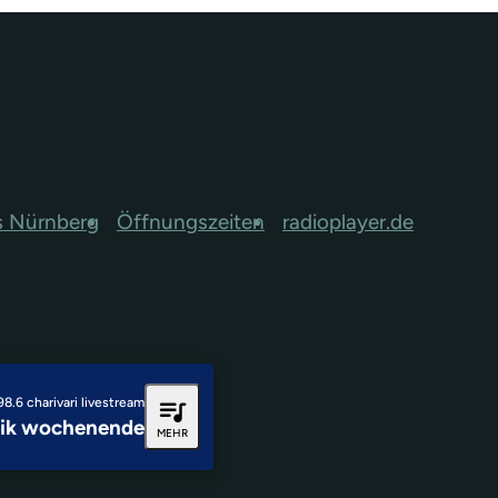
s Nürnberg
Öffnungszeiten
radioplayer.de
queue_music
98.6 charivari livestream
sik wochenende