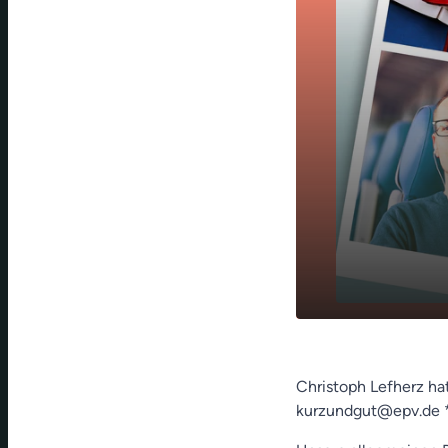
Summertime 
play_arrow
Bobby Mc Fe
Christoph Lefherz ha
kurzundgut@epv.de 