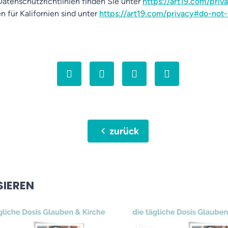
atenschutzrichtlinien finden Sie unter
https://art19.com/priv
n für Kalifornien sind unter
https://art19.com/privacy#do-not-
chevron_left
zurück
SIEREN