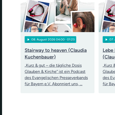
play_arrow
play_arrow
08
. August 2026 04:00
· 01:23
07
.
Stairway to heaven (Claudia
Lebe 
Kuchenbauer)
(Clau
„Kurz & gut – die tägliche Dosis
„Kurz 
Glauben & Kirche“ ist ein Podcast
Glaube
des Evangelischen Presseverbands
des Ev
für Bayern e.V. Abonniert uns, …
für Ba