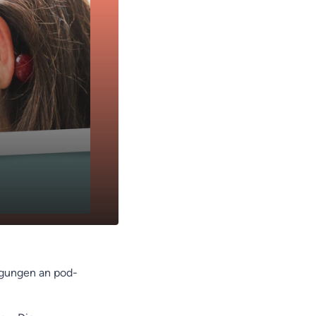
01:07
egungen an pod-