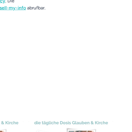
acy
. Die
sell-my-info
abrufbar.