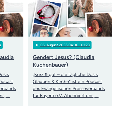
play_arrow
3
05
. August 2026 04:00
· 01:23
laudia
Gendert Jesus? (Claudia
Kuchenbauer)
Dosis
„Kurz & gut – die tägliche Dosis
Podcast
Glauben & Kirche“ ist ein Podcast
verbands
des Evangelischen Presseverbands
ns, …
für Bayern e.V. Abonniert uns, …