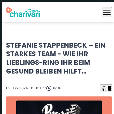
menu
STEFANIE STAPPENBECK – EIN
STARKES TEAM - WIE IHR
LIEBLINGS-RING IHR BEIM
GESUND BLEIBEN HILFT…
play_circle_outline
headphones
chrome_reader_mode
02. Juni 2024
· 11:00 Uhr
36:36