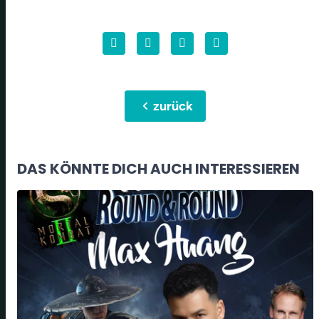
chevron_left
zurück
DAS KÖNNTE DICH AUCH INTERESSIEREN