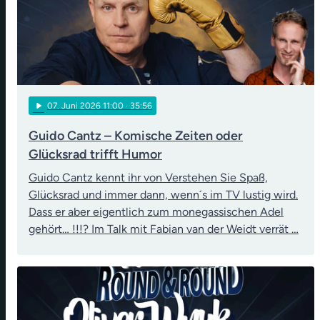
play_arrow
07
. Juni 2026 11:00
· 35:56
Guido Cantz – Komische Zeiten oder
Glücksrad trifft Humor
Guido Cantz kennt ihr von Verstehen Sie Spaß,
Glücksrad und immer dann, wenn´s im TV lustig wird.
Dass er aber eigentlich zum monegassischen Adel
gehört… !!!? Im Talk mit Fabian van der Weidt verrät …