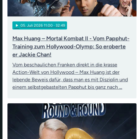
play_arrow
05
. Juli 2026 11:00
· 32:49
Max Huang – Mortal Kombat II - Vom Papphut-
Training zum Hollywood-Olymp: So eroberte
er Jackie Chan!
Vom beschaulichen Franken direkt in die krasse
Action-Welt von Hollywood – Max Huang ist der
lebende Beweis dafür, dass man es mit Disziplin und
einem selbstgebastelten Papphut bis ganz nach …