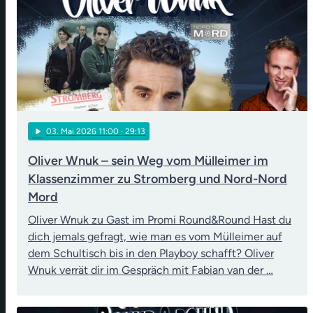
play_arrow
03
. Mai 2026 11:00
· 29:13
Oliver Wnuk – sein Weg vom Mülleimer im
Klassenzimmer zu Stromberg und Nord-Nord
Mord
Oliver Wnuk zu Gast im Promi Round&Round Hast du
dich jemals gefragt, wie man es vom Mülleimer auf
dem Schultisch bis in den Playboy schafft? Oliver
Wnuk verrät dir im Gespräch mit Fabian van der …