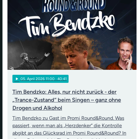
play_arrow
05
. April 2026 11:00
· 40:41
Tim Bendzko: Alles, nur nicht zurück - der
„Trance-Zustand“ beim Singen – ganz ohne
Drogen und Alkohol
Tim Bendzko zu Gast im Promi Round&Round. Was
passiert, wenn man als „Herzdenker“ die Kontrolle
abgibt an das Glücksrad im Promi Round&Round? In