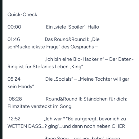
Quick-Check
00:00 Ein „viele-Spoiler“-Hallo
01:46 Das Round&Round I: „Die
schMuckelickste Frage“ des Gesprächs –
„Ich bin eine Bio-Hackerin“ – Der Daten-
Ring ist für Stefanies Leben „King“
05:24 Die „Socials“ – „Meine Tochter will gar
kein Handy“
08:28 Round&Round II: Ständchen für dich:
Filmzitate versteckt im Song
12:52 „Ich war **ße aufgeregt, bevor ich zu
WETTEN DASS…? ging“…und dann noch neben CHER
ihren Song „I got you babe“ singen…