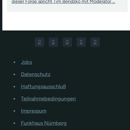
dieser Folge spricht Tim Bendzko mit Moderator …
Jobs
Datenschutz
Haftungsausschluß
Teilnahmebedingungen
Impressum
Funkhaus Nürnberg