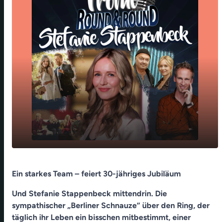
Stefanie Stappenbeck – Ein starkes Team -
play_arrow
Ein starkes Team – feiert 30-jähriges Jubiläum
Wie ihr Lieblings-Ring ihr beim gesund bleiben
hilft…
Und Stefanie Stappenbeck mittendrin. Die
00:00
36:36
sympathischer „Berliner Schnauze“ über den Ring, der
täglich ihr Leben ein bisschen mitbestimmt, einer