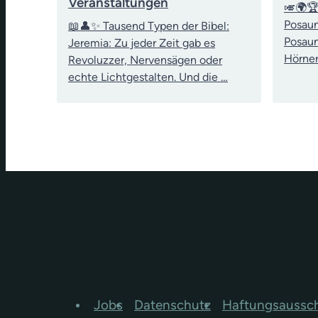
Veranstaltungen
🎺🌍🏆
Posau
📖👤✨ Tausend Typen der Bibel:
Posaun
Jeremia: Zu jeder Zeit gab es
Hörner
Revoluzzer, Nervensägen oder
echte Lichtgestalten. Und die …
Jobs
Datenschutz
Haftungsaussc