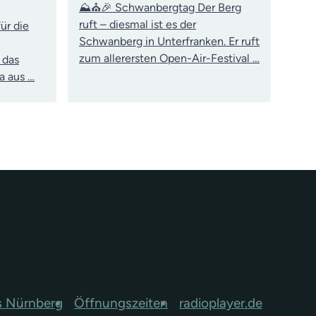
⛰️⛪🎉 Schwanbergtag Der Berg
ruft – diesmal ist es der
ür die
Schwanberg in Unterfranken. Er ruft
zum allerersten Open-Air-Festival …
 das
a aus …
s Nürnberg
Öffnungszeiten
radioplayer.de