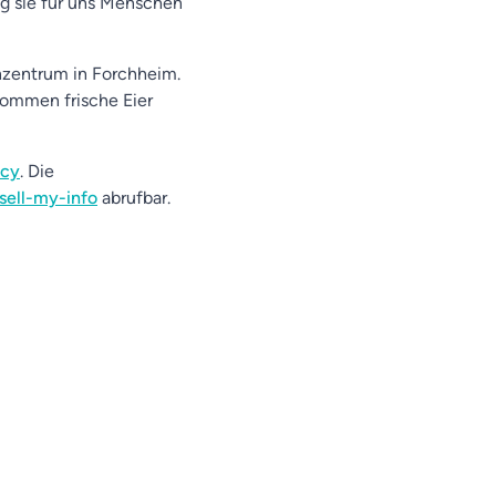
g sie für uns Menschen
zentrum in Forchheim.
kommen frische Eier
acy
. Die
sell-my-info
abrufbar.