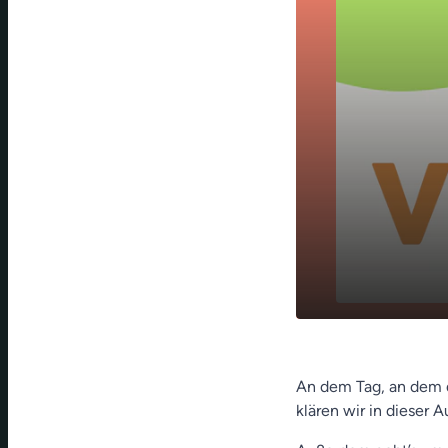
So wichtig s
play_arrow
- Bayrische
An dem Tag, an dem d
klären wir in dieser 