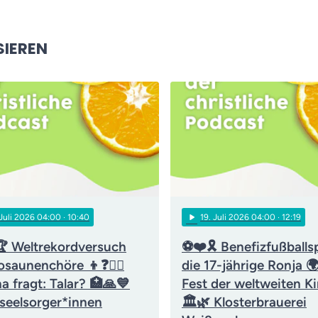
SIEREN
play_arrow
 Juli 2026 04:00
· 10:40
19
. Juli 2026 04:00
· 12:19
 Weltrekordversuch
⚽❤️🎗️ Benefizfußballsp
osaunenchöre 👦❓👨‍⚖️
die 17-jährige Ronja 
a fragt: Talar? 🏥🙏💙
Fest der weltweiten Ki
kseelsorger*innen
🏛️🌿 Klosterbrauerei