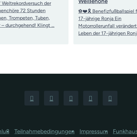
Weißenohe
 Weltrekordversuch der
nenchöre 72 Stunden
⚽❤️🎗️ Benefizfußballspiel f
en, Trompeten, Tuben,
17-jährige Ronja Ein
 – durchgehend! Klingt …
Motorrollerunfall verändert
Leben der 17-jährigen Ronj
hluß
Teilnahmebedingungen
Impressum
Funkhau