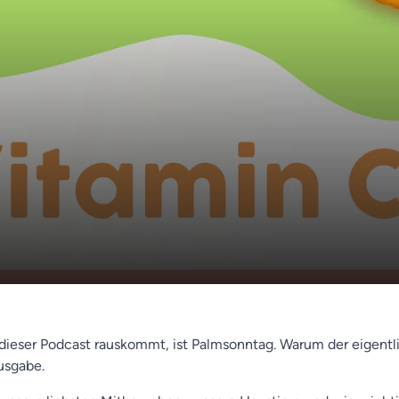
ind Haustiere für uns - Was ist der Palmsonntag?
00:00
r Demenzpreis für Leasing-Hühner
ieser Podcast rauskommt, ist Palmsonntag. Warum der eigentl
Ausgabe.