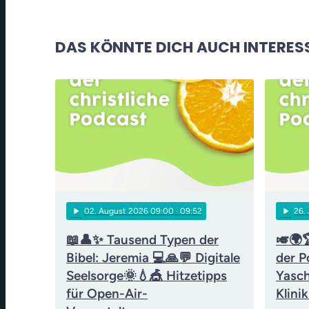
DAS KÖNNTE DICH AUCH INTERES
play_arrow
play_arrow
02
. August 2026 09:00
· 09:52
26
.
📖👤✨ Tausend Typen der
🎺🌍
Bibel: Jeremia 💻🙏💬 Digitale
der P
Seelsorge🌞💧🎪 Hitzetipps
Yasch
für Open-Air-
Klini