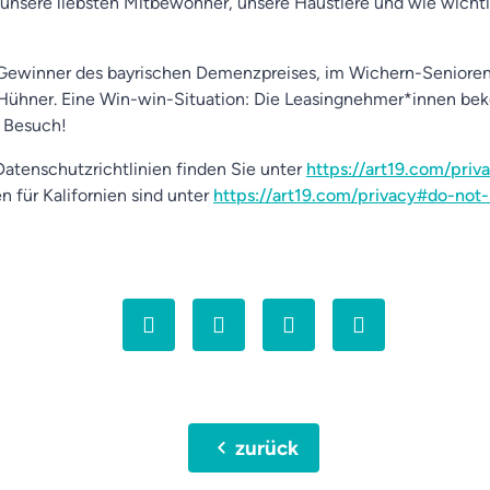
nsere liebsten Mitbewohner, unsere Haustiere und wie wichti
Gewinner des bayrischen Demenzpreises, im Wichern-Senioren
-Hühner. Eine Win-win-Situation: Die Leasingnehmer*innen be
n Besuch!
atenschutzrichtlinien finden Sie unter
https://art19.com/priv
n für Kalifornien sind unter
https://art19.com/privacy#do-not-
chevron_left
zurück