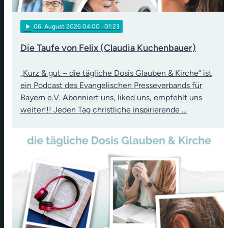
play_arrow
06
. August 2026 04:00
· 01:23
Die Taufe von Felix (Claudia Kuchenbauer)
„Kurz & gut – die tägliche Dosis Glauben & Kirche“ ist
ein Podcast des Evangelischen Presseverbands für
Bayern e.V. Abonniert uns, liked uns, empfehlt uns
weiter!!! Jeden Tag christliche inspirierende …