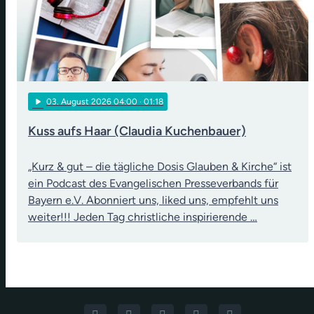
play_arrow
03
. August 2026 04:00
· 01:18
Kuss aufs Haar (Claudia Kuchenbauer)
„Kurz & gut – die tägliche Dosis Glauben & Kirche“ ist
ein Podcast des Evangelischen Presseverbands für
Bayern e.V. Abonniert uns, liked uns, empfehlt uns
weiter!!! Jeden Tag christliche inspirierende …