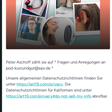
play_arrow
So viele Namen
Peter Aschoff zählt sie auf * Fragen und Anregungen an
pod-kurzundgut@epv.de *
00:00
01:23
Unsere allgemeinen Datenschutzrichtlinien finden Sie
unter
https://art19.com/privacy
. Die
Datenschutzrichtlinien für Kalifornien sind unter
https://art19.com/privacy#do-not-sell-my-info
abrufbar.