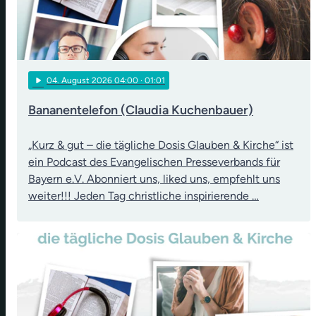
play_arrow
04
. August 2026 04:00
· 01:01
Bananentelefon (Claudia Kuchenbauer)
„Kurz & gut – die tägliche Dosis Glauben & Kirche“ ist
ein Podcast des Evangelischen Presseverbands für
Bayern e.V. Abonniert uns, liked uns, empfehlt uns
weiter!!! Jeden Tag christliche inspirierende …