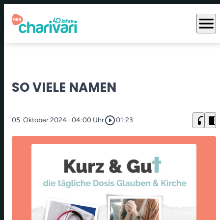
menu
SO VIELE NAMEN
play_circle_outline
headphones
chrome_reader_mode
05. Oktober 2024
· 04:00 Uhr
01:23