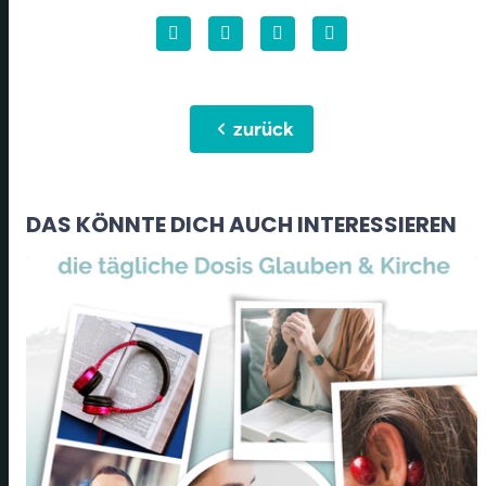
chevron_left
zurück
DAS KÖNNTE DICH AUCH INTERESSIEREN