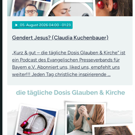
play_arrow
05
. August 2026 04:00
· 01:23
Gendert Jesus? (Claudia Kuchenbauer)
„Kurz & gut – die tägliche Dosis Glauben & Kirche“ ist
ein Podcast des Evangelischen Presseverbands für
Bayern e.V. Abonniert uns, liked uns, empfehlt uns
weiter!!! Jeden Tag christliche inspirierende …