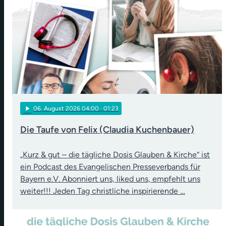
play_arrow
06
. August 2026 04:00
· 01:23
Die Taufe von Felix (Claudia Kuchenbauer)
„Kurz & gut – die tägliche Dosis Glauben & Kirche“ ist
ein Podcast des Evangelischen Presseverbands für
Bayern e.V. Abonniert uns, liked uns, empfehlt uns
weiter!!! Jeden Tag christliche inspirierende …