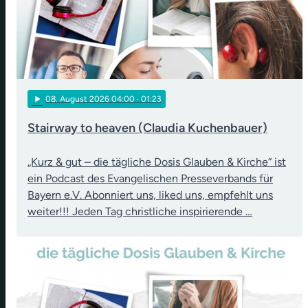
play_arrow
08
. August 2026 04:00
· 01:23
Stairway to heaven (Claudia Kuchenbauer)
„Kurz & gut – die tägliche Dosis Glauben & Kirche“ ist
ein Podcast des Evangelischen Presseverbands für
Bayern e.V. Abonniert uns, liked uns, empfehlt uns
weiter!!! Jeden Tag christliche inspirierende …