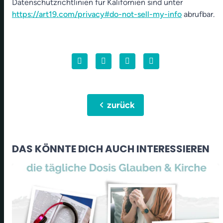
Datenschutzrichtlinien für Kalifornien sind unter
https://art19.com/privacy#do-not-sell-my-info
abrufbar.
chevron_left
zurück
DAS KÖNNTE DICH AUCH INTERESSIEREN