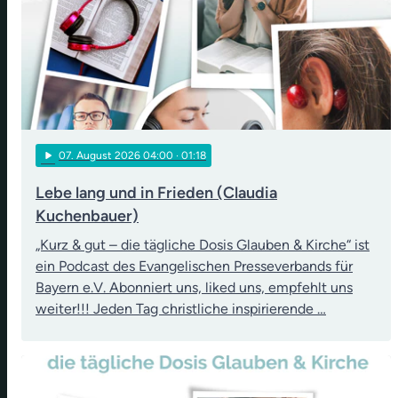
play_arrow
07
. August 2026 04:00
· 01:18
Lebe lang und in Frieden (Claudia
Kuchenbauer)
„Kurz & gut – die tägliche Dosis Glauben & Kirche“ ist
ein Podcast des Evangelischen Presseverbands für
Bayern e.V. Abonniert uns, liked uns, empfehlt uns
weiter!!! Jeden Tag christliche inspirierende …