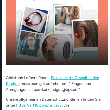
Sexualisierte Gewalt - Fehler zugeben
play_arrow
Christoph Lefherz findet,
(ForuM-Studie)
Sexualisierte Gewalt in den
Kirchen
muss man gut aufarbeiten! * Fragen und
00:00
01:23
Anregungen an pod-kurzundgut@epv.de *
Unsere allgemeinen Datenschutzrichtlinien finden Sie
unter
https://art19.com/privacy
. Die