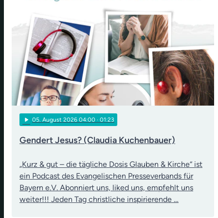
play_arrow
05
. August 2026 04:00
· 01:23
Gendert Jesus? (Claudia Kuchenbauer)
„Kurz & gut – die tägliche Dosis Glauben & Kirche“ ist
ein Podcast des Evangelischen Presseverbands für
Bayern e.V. Abonniert uns, liked uns, empfehlt uns
weiter!!! Jeden Tag christliche inspirierende …