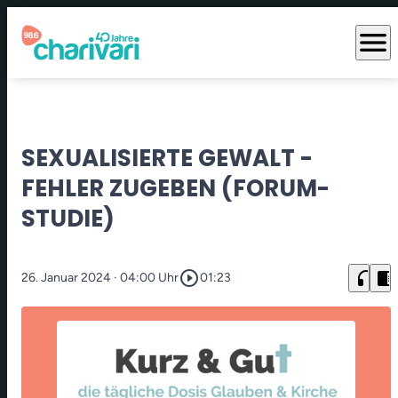
menu
SEXUALISIERTE GEWALT -
FEHLER ZUGEBEN (FORUM-
STUDIE)
play_circle_outline
headphones
chrome_reader_mode
26. Januar 2024
· 04:00 Uhr
01:23