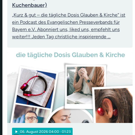
Kuchenbauer)
„Kurz & gut – die tägliche Dosis Glauben & Kirche“ ist
ein Podcast des Evangelischen Presseverbands für
Bayern e.V. Abonniert uns, liked uns, empfehlt uns
weiter!!! Jeden Tag christliche inspirierende …
play_arrow
06
. August 2026 04:00
· 01:23