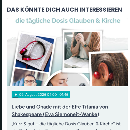
DAS KÖNNTE DICH AUCH INTERESSIEREN
play_arrow
09
. August 2026 04:00
· 01:46
Liebe und Gnade mit der Elfe Titania von
Shakespeare (Eva Siemoneit-Wanke)
„Kurz & gut – die tägliche Dosis Glauben & Kirche“ ist