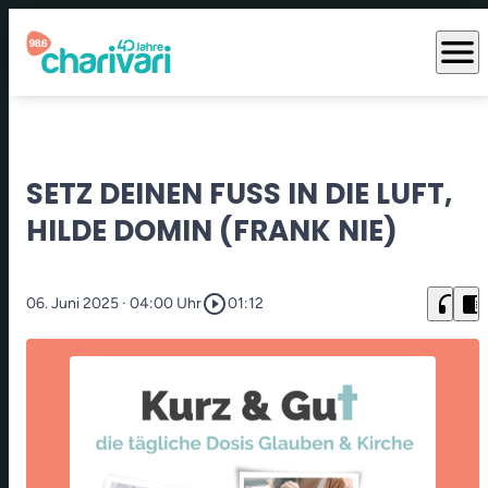
menu
SETZ DEINEN FUSS IN DIE LUFT, H
ILDE DOMIN (FRANK NIE)
play_circle_outline
headphones
chrome_reader_mode
06. Juni 2025
· 04:00 Uhr
01:12