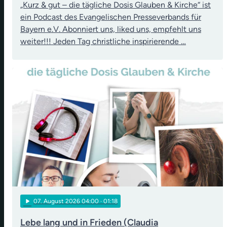
„Kurz & gut – die tägliche Dosis Glauben & Kirche“ ist
ein Podcast des Evangelischen Presseverbands für
Bayern e.V. Abonniert uns, liked uns, empfehlt uns
weiter!!! Jeden Tag christliche inspirierende …
play_arrow
07
. August 2026 04:00
· 01:18
Lebe lang und in Frieden (Claudia