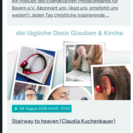
ein Podcast des Evangelischen Presseverbands für
Bayern e.V. Abonniert uns, liked uns, empfehlt uns
weiter!!! Jeden Tag christliche inspirierende …
play_arrow
08
. August 2026 04:00
· 01:23
Stairway to heaven (Claudia Kuchenbauer)