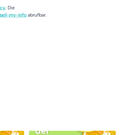
acy
. Die
sell-my-info
abrufbar.