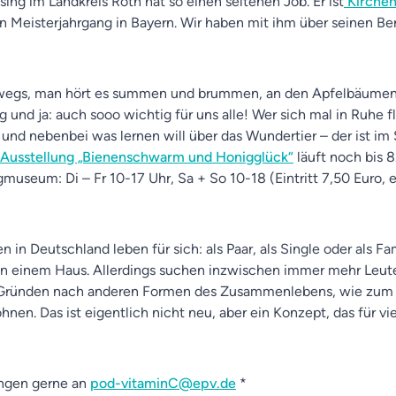
ing im Landkreis Roth hat so einen seltenen Job. Er ist
Kirche
n Meisterjahrgang in Bayern. Wir haben mit ihm über seinen Be
rwegs, man hört es summen und brummen, an den Apfelbäumen 
ig und ja: auch sooo wichtig für uns alle! Wer sich mal in Ruhe f
und nebenbei was lernen will über das Wundertier – der ist 
Ausstellung „Bienenschwarm und Honigglück“
läuft noch bis 
useum: Di – Fr 10-17 Uhr, Sa + So 10-18 (Eintritt 7,50 Euro, e
in Deutschland leben für sich: als Paar, als Single oder als Fam
in einem Haus. Allerdings suchen inzwischen immer mehr Leut
 Gründen nach anderen Formen des Zusammenlebens, wie zum 
n. Das ist eigentlich nicht neu, aber ein Konzept, das für viel
ngen gerne an
pod-vitaminC@epv.de
*