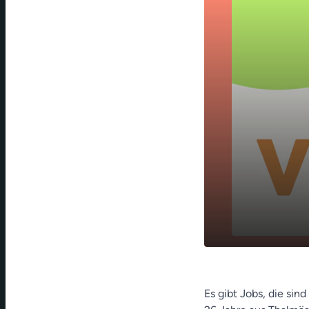
Seltener Be
play_arrow
Mehrgenera
Es gibt Jobs, die sin
🐝 im Nürn