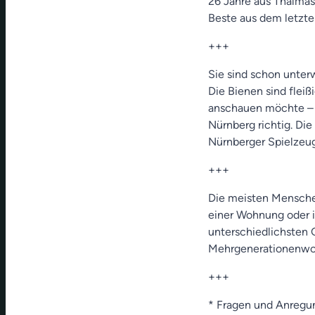
26 Jahre aus Thalmäss
Beste aus dem letzte
+++
Sie sind schon unte
Die Bienen sind fleiß
anschauen möchte – 
Nürnberg richtig. Die
Nürnberger Spielzeugm
+++
Die meisten Menschen 
einer Wohnung oder 
unterschiedlichsten
Mehrgenerationenwohne
+++
* Fragen und Anregu