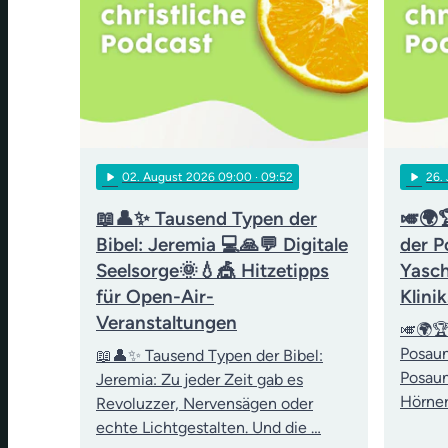
play_arrow
play_arrow
02
. August 2026 09:00
· 09:52
26
.
📖👤✨ Tausend Typen der
🎺🌍
Bibel: Jeremia 💻🙏💬 Digitale
der P
Seelsorge🌞💧🎪 Hitzetipps
Yasch
für Open-Air-
Klini
Veranstaltungen
🎺🌍🏆
Posau
📖👤✨ Tausend Typen der Bibel:
Posaun
Jeremia: Zu jeder Zeit gab es
Hörner
Revoluzzer, Nervensägen oder
echte Lichtgestalten. Und die …