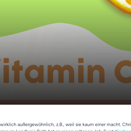
ruf: Kirchenmaler⛪🖌️ -
tionenwohnen👵👧👨👶🏽 - Bienen-Ausstellung
00:00
d wirklich außergewöhnlich, z.B., weil sie kaum einer macht. Chr
berger Spielzeugmuseum