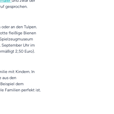
nmaler
und zwar der
ruf gesprochen.
oder an den Tulpen.
lotte fleißige Bienen
im Spielzeugmuseum
8. September Uhr im
rmäßigt 2,50 Euro).
ilie mit Kindern. In
e aus den
Beispiel dem
e Familien perfekt ist.