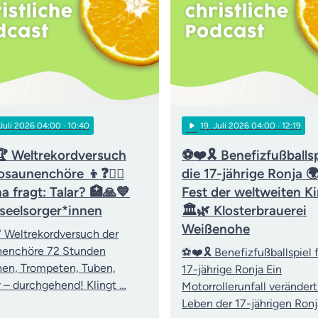
play_arrow
 Juli 2026 04:00
· 10:40
19
. Juli 2026 04:00
· 12:19
 Weltrekordversuch
⚽❤️🎗️ Benefizfußballsp
osaunenchöre 👦❓👨‍⚖️
die 17-jährige Ronja 
a fragt: Talar? 🏥🙏💙
Fest der weltweiten Ki
kseelsorger*innen
🏛️🌿 Klosterbrauerei
Weißenohe
 Weltrekordversuch der
nenchöre 72 Stunden
⚽❤️🎗️ Benefizfußballspiel f
en, Trompeten, Tuben,
17-jährige Ronja Ein
 – durchgehend! Klingt …
Motorrollerunfall verändert
Leben der 17-jährigen Ronj