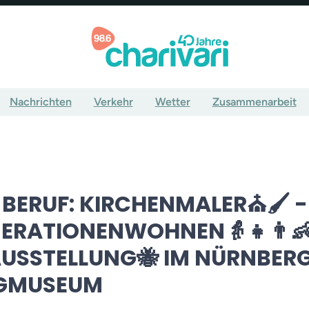
Nachrichten
Verkehr
Wetter
Zusammenarbeit
 BERUF: KIRCHENMALER⛪🖌️ -
ERATIONENWOHNEN👵👧👨👶
USSTELLUNG🐝 IM NÜRNBER
UGMUSEUM