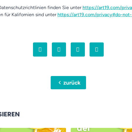
atenschutzrichtlinien finden Sie unter
https://art19.com/priv
n für Kalifornien sind unter
https://art19.com/privacy#do-not-
chevron_left
zurück
SIEREN